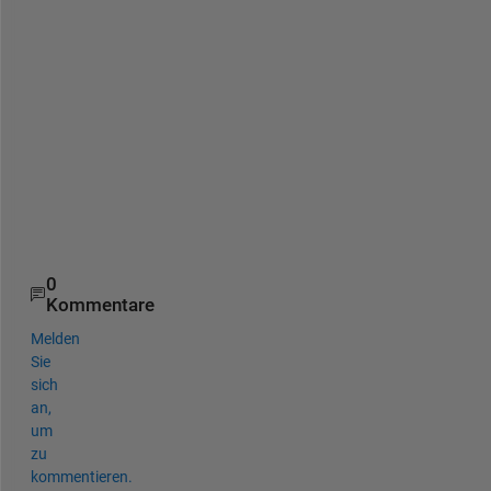
p
o
n
s
e
.
h
t
m
l
0
Kommentare
Melden
Sie
sich
an,
um
zu
kommentieren.