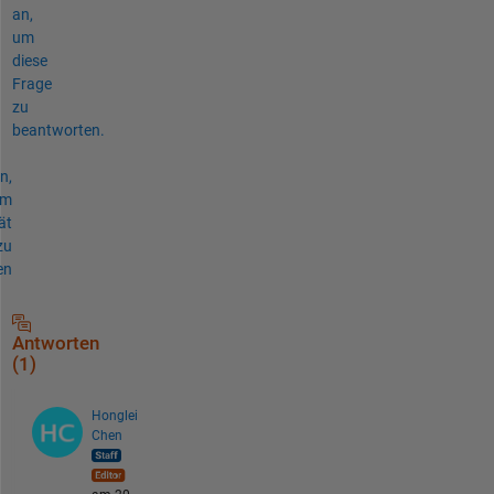
an,
um
diese
Frage
zu
beantworten.
n,
um
ät
zu
en
Antworten
(1)
Honglei
Chen