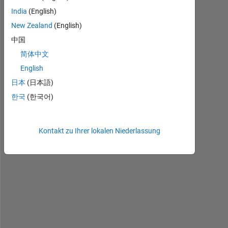
h
India
(English)
a
v
New Zealand
(English)
e 
中国
a 
简体中文
w
e
English
i
日本
(日本語)
g
한국
(한국어)
h
t
i
n
Kontakt zu Ihrer lokalen Niederlassung
g 
v
e
c
t
o
r 
a
l