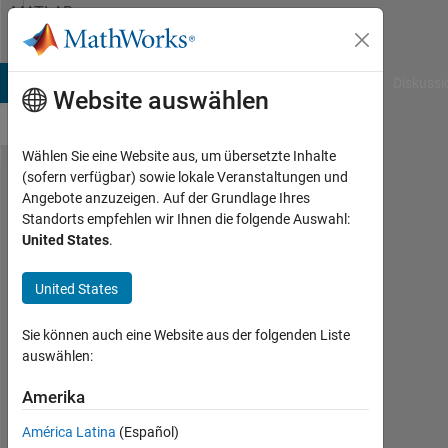
Weiter zum Inhalt
MATLAB
Answers
B Answers
File Exchange
Cody
AI Chat Playground
Diskussi
Website auswählen
Wählen Sie eine Website aus, um übersetzte Inhalte
(sofern verfügbar) sowie lokale Veranstaltungen und
polar plot
Angebote anzuzeigen. Auf der Grundlage Ihres
Standorts empfehlen wir Ihnen die folgende Auswahl:
Beamforming
United States
.
vector
United States
yousef
Sie können auch eine Website aus der folgenden Liste
Yousef
auswählen:
19
Mai
Amerika
2014
1
América Latina
(Español)
Antwort