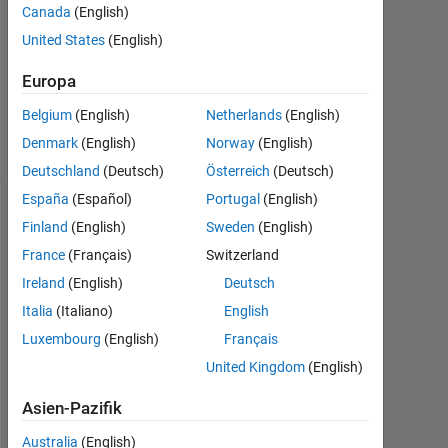
Canada
(English)
United States
(English)
Aktualisiert
20 Mai
Europa
2014
35
Belgium
(English)
Netherlands
(English)
Ansichten
Denmark
(English)
Norway
(English)
(30 Tage)
Deutschland
(Deutsch)
Österreich
(Deutsch)
España
(Español)
Portugal
(English)
Finland
(English)
Sweden
(English)
France
(Français)
Switzerland
Ireland
(English)
Deutsch
Italia
(Italiano)
English
Luxembourg
(English)
Français
United Kingdom
(English)
H
i
Asien-Pazifik
,
I 
Australia
(English)