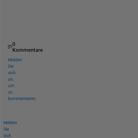
t
l
a
b
.
0
Kommentare
Melden
Sie
sich
an,
um
zu
kommentieren.
Melden
Sie
sich