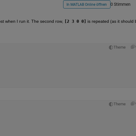
0 Stimmen
In MATLAB Online öffnen
ost when I run it. The second row,
[2 3 0 0]
 is repeated (as it should b
Theme
Theme