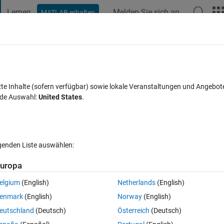
Lernen
Melden Sie sich an
MATLAB erhalten
t Playground
Diskussionen
Wettbewerbe
Blogs
Veröffentlic
FAQs zu MATLAB
Mehr
zte Inhalte (sofern verfügbar) sowie lokale Veranstaltungen und Angebot
nde Auswahl:
United States
.
twort akzeptiert
Aktualisiert 14 Apr. 2014
2 Ansichten (30 Tage
lgenden Liste auswählen:
Ältere Kommentare 
uropa
elgium
(English)
Netherlands
(English)
0 Stimmen
In MATLAB Online öffnen
enmark
(English)
Norway
(English)
Theme
eutschland
(Deutsch)
Österreich
(Deutsch)