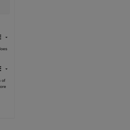
oes 
 of
ore 