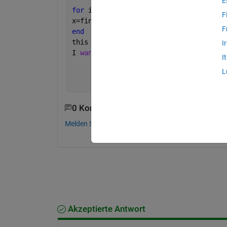
E
for 
i=1:length(w)
F
x=find(w==w(i))
F
end
this 
code gives this result:x=[1]',x=[
I
I 
want the result to be x=1 0 0 0
I
                          2 3 0 0
L
                          4 5 0 0
                          4 5 0 0
0 Kommentare
Melden Sie sich an, um zu kommentieren.
Akzeptierte Antwort