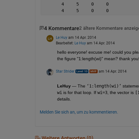
       4     5     0     0
       4     5     0     0
4 Kommentare
2 ältere Kommentare anzeig
Le Huy
am 14 Apr. 2014
Bearbeitet:
Le Huy
am 14 Apr. 2014
hello everyone! excuse me! could you plea
the figure "1:length(wi)" mean? thank you
Star Strider
am 14 Apr. 2014
LeHuy
 — The
‘1:length(wi)’
 statemen
wi
 is for that loop. If
wi=3
, the vector is
[
details.
Melden Sie sich an, um zu kommentieren.
Weitere Antworten (0)