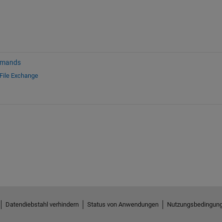
mmands
File Exchange
Datendiebstahl verhindern
Status von Anwendungen
Nutzungsbedingun