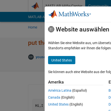
Weiter zum Inhalt
MATLAB Hilfe-Center
Community
MATLAB Answers
File Exchange
Cody
AI Cha
Home
Fragen
Antworten
Durchsuchen
Website auswählen
put the result in one matrix
Wählen Sie eine Website aus, um überset
Standorts empfehlen wir Ihnen die folge
An
yousef Yousef
13 Apr. 2014
1 Antwort
United States
Sie können auch eine Website aus der fo
Amerika
E
América Latina
(Español)
B
Canada
(English)
D
United States
(English)
D
Hi,I 
have 
,w=[2 4 4 1 1].