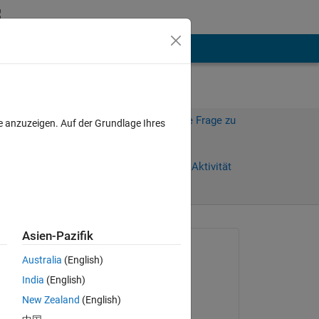
hen
Mehr
Melden Sie sich an, um diese Frage zu
e anzuzeigen. Auf der Grundlage Ihres
beantworten.
)
Weiterleiten
Anmelden, um Aktivität
zu verfolgen
anzeigen
Asien-Pazifik
Gefragt:
Australia
(English)
yousef Yousef
India
(English)
am 13 Apr. 2014
Copy
New Zealand
(English)
Kommentiert: