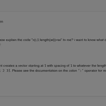
en
se explain the code "x(i,1:length(wi))=wi" to me? i want to know what d
!
t creates a vector starting at
1
 with spacing of
1
 to whatever the length
1 2 3]
. Please see the documentation on the colon
‘:’
 operator for m