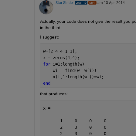
Star Strider
am 13 Apr. 2014
Actually, your code does not give the result you p
in the third.
I suggest:
w=[2 4 4 1 1];
x = zeros(4,4);
for 
i=1:length(w)
    wi = find(w==w(i))
    x(i,1:length(wi))=wi;
end
that produces:
x =
       1     0     0     0
       2     3     0     0
       2     3     0     0