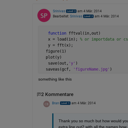
Srinivas
am 4 Mär. 2014
Bearbeitet:
Srinivas
am 4 Mär. 2014
function 
fftval(in,out)
   x = load(in); 
% or importdata or cs
   y = fft(x);
  figure(1)
  plot(y)
   save(out,
'y'
)
  saveas(gcf, 
'figureName.jpg'
)
something like this
2 Kommentare
Bran
am 4 Mär. 2014
Thank you so much but how would you g
extra line out2 with all the names how 