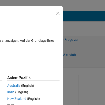
hen
Mehr
Melden Sie sich an, um diese Frage zu
e anzuzeigen. Auf der Grundlage Ihres
beantworten.
Weiterleiten
Anmelden, um Aktivität
zu verfolgen
Asien-Pazifik
Gefragt:
Australia
(English)
Bran
India
(English)
am 4 Mär. 2014
New Zealand
(English)
Kommentiert: