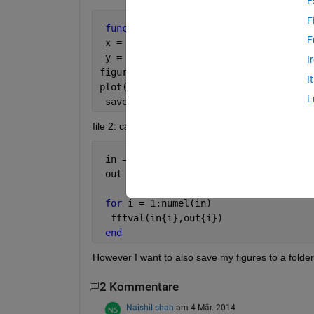
E
F
function 
fftval(in,out)
F
 x = load(in); 
% or importdata or csvr
 y = fft(x);
I
figure(1)
I
plot(y)
L
 save(out,
'y'
)
file 2: called "processall"
 in = {
'file1.mat'
,
'file2.mat'
};
 out = {
'w1'
,
'w2'
};
for 
i = 1:numel(in)
  fftval(in{i},out{i})
end
However I want to also save my figures to a folder 
2 Kommentare
Naishil shah
am 4 Mär. 2014