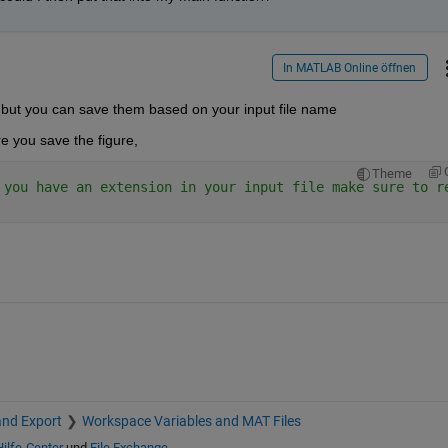
In MATLAB Online öffnen
, but you can save them based on your input file name
re you save the figure,
Theme
 you have an extension in your input file make sure to r
and Export
Workspace Variables and MAT Files
Hilfe-Center
und
File Exchange