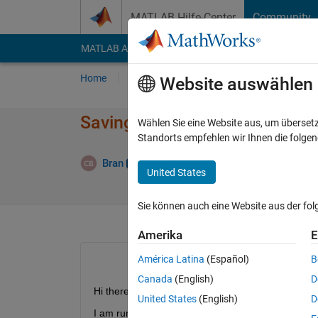
Weiter zum Inhalt
MATLAB Hilfe-Center
Community
MATLAB Answers
File Exchange
Cody
AI Cha
Home
Fragen
Antworten
Durchsuchen
Website auswählen
Saving multiple figures to a n
Wählen Sie eine Website aus, um überset
Standorts empfehlen wir Ihnen die folge
Aktua
Bran
4 Mär. 2014
1 Antwort
United States
Sie können auch eine Website aus der fo
Amerika
E
América Latina
(Español)
B
Canada
(English)
D
Hi there
United States
(English)
D
I am running a function using several macros for