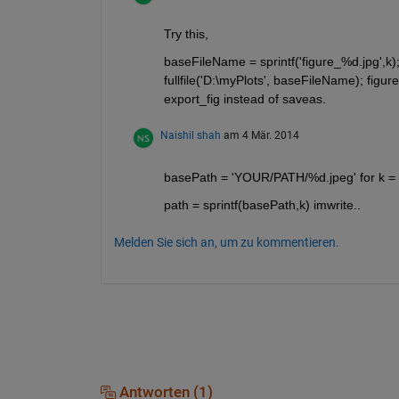
Try this,
baseFileName = sprintf('figure_%d.jpg',k); 
fullfile('D:\myPlots', baseFileName); figur
export_fig instead of saveas.
Naishil shah
am 4 Mär. 2014
basePath = 'YOUR/PATH/%d.jpeg' for k = 1
path = sprintf(basePath,k) imwrite..
Melden Sie sich an, um zu kommentieren.
Antworten (1)