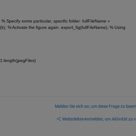
% Specify some particular, specific folder: fullFileName = 
e(k); % Activate the figure again. export_fig(fullFileName); % Using 
:length(jpegFiles)
Melden Sie sich an, um diese Frage zu bean
Weiterleiten
Anmelden, um Aktivität zu v