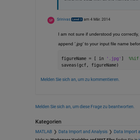
Srinivas
am 4 Mär. 2014
I am not sure if understood you correctly
append
'.jpg'
 to your input file name befo
figureName = [ in 
'.jpg'
]  
%%if
saveas(gcf, figureName)
Melden Sie sich an, um zu kommentieren.
Melden Sie sich an, um diese Frage zu beantworten.
Kategorien
MATLAB
Data Import and Analysis
Data Import 
Mehr zu
Workspace Variables and MAT Files
finden Sie in