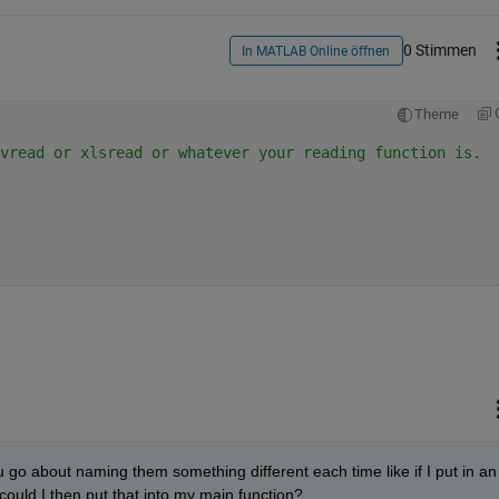
0 Stimmen
In MATLAB Online öffnen
Theme
vread or xlsread or whatever your reading function is.
o about naming them something different each time like if I put in an 
could I then put that into my main function?