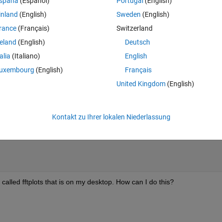
spaña
(Español)
Portugal
(English)
Theme
inland
(English)
Sweden
(English)
rance
(Français)
Switzerland
ead or xlsread or whatever your reading function is.
reland
(English)
Deutsch
talia
(Italiano)
English
uxembourg
(English)
Français
United Kingdom
(English)
Theme
Kontakt zu Ihrer lokalen Niederlassung
called fftplots that is on my desktop. How can I do this?