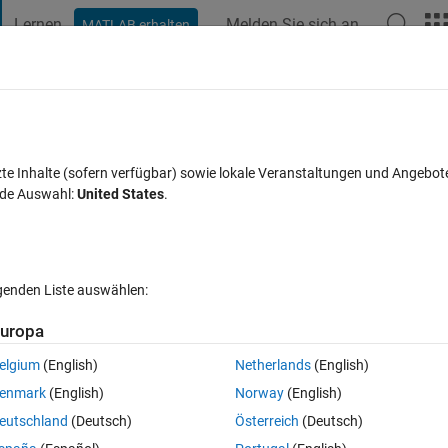
Lernen
Melden Sie sich an
MATLAB erhalten
t Playground
Diskussionen
Wettbewerbe
Blogs
Veröffentlic
FAQs zu MATLAB
Mehr
amed folder
zte Inhalte (sofern verfügbar) sowie lokale Veranstaltungen und Angebot
nde Auswahl:
United States
.
lisiert 4 Mär. 2014
36 Ansichten (30 Tage)
lgenden Liste auswählen:
uropa
elgium
(English)
Netherlands
(English)
0 Stimmen
In MATLAB Online öffnen
enmark
(English)
Norway
(English)
eutschland
(Deutsch)
Österreich
(Deutsch)
 example