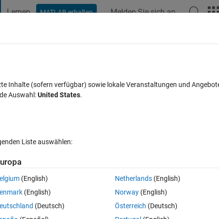
Lernen
Melden Sie sich an
MATLAB erhalten
t Playground
Diskussionen
Wettbewerbe
Blogs
Veröffentlic
FAQs zu MATLAB
Mehr
zte Inhalte (sofern verfügbar) sowie lokale Veranstaltungen und Angebot
nde Auswahl:
United States
.
ort akzeptiert
7 Ansichten (30 Tage)
lgenden Liste auswählen:
uropa
elgium
(English)
Netherlands
(English)
0 Stimmen
enmark
(English)
Norway
(English)
eutschland
(Deutsch)
Österreich
(Deutsch)
unction for exporting frames to workspace. I want to entitle the pictures