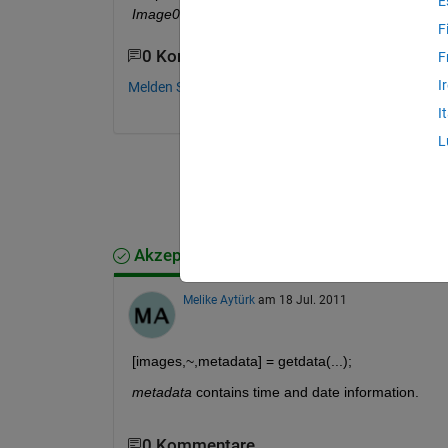
E
Image001_Date_Time
 ?
F
0 Kommentare
F
I
Melden Sie sich an, um zu kommentieren.
I
L
Akzeptierte Antwort
Melike Aytürk
am 18 Jul. 2011
[images,~,metadata] = getdata(...);
metadata
 contains time and date information.
0 Kommentare