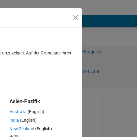
hen
Mehr
Melden Sie sich an, um diese Frage zu
e anzuzeigen. Auf der Grundlage Ihres
beantworten.
Weiterleiten
Anmelden, um Aktivität
zu verfolgen
Asien-Pazifik
Gefragt:
Australia
(English)
Onur Öçalan
India
(English)
am 18 Jul. 2011
New Zealand
(English)
Akzeptiert:
,