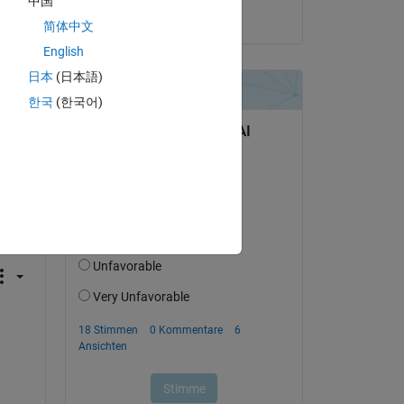
中国
Melike Aytürk
简体中文
English
日本
(日本語)
한국
(한국어)
tworten.
erfolgen