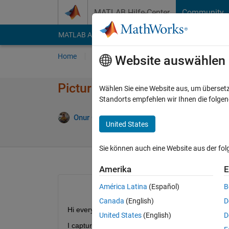
Weiter zum Inhalt
MATLAB Hilfe-Center
Community
MATLAB Answers
File Exchange
Cody
AI Cha
Home
Fragen
Antworten
Durchsuchen
Website auswählen
Picture titles with getdata
Wählen Sie eine Website aus, um überset
Standorts empfehlen wir Ihnen die folge
Antw
Onur Öçalan
18 Jul. 2011
1 Antwort
United States
Sie können auch eine Website aus der fo
Amerika
E
América Latina
(Español)
B
Canada
(English)
D
Hi everybody ,
United States
(English)
D
I capture frames with imaqtool. I'm using getdata f