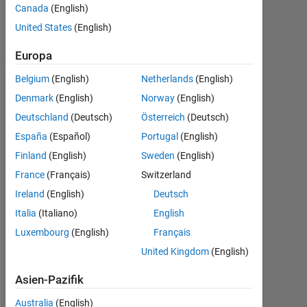
Canada
(English)
6
United States
(English)
Ansichten
(30 Tage)
Europa
Belgium
(English)
Netherlands
(English)
Denmark
(English)
Norway
(English)
Deutschland
(Deutsch)
Österreich
(Deutsch)
España
(Español)
Portugal
(English)
Finland
(English)
Sweden
(English)
France
(Français)
Switzerland
H
Ireland
(English)
Deutsch
i
Italia
(Italiano)
English
,
Luxembourg
(English)
Français
United Kingdom
(English)
I 
h
Asien-Pazifik
a
v
Australia
(English)