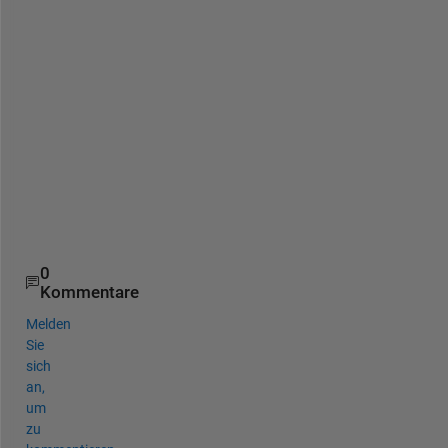
h
e
l
p
,
D
y
l
a
n
0
Kommentare
Melden
Sie
sich
an,
um
zu