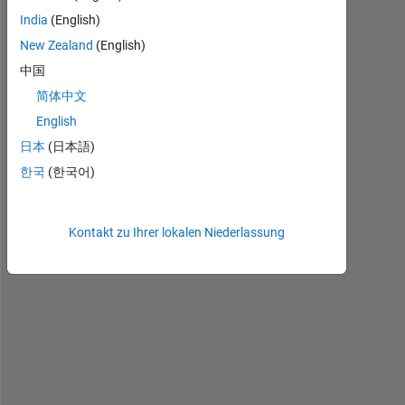
e 
India
(English)
b
u
New Zealand
(English)
i
中国
l
简体中文
t 
a 
English
o
日本
(日本語)
n
한국
(한국어)
e
-
s
Kontakt zu Ihrer lokalen Niederlassung
t
a
g
e 
r
e
s
p
o