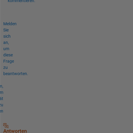
kommentieren.
Melden
Sie
sich
an,
um
diese
Frage
zu
beantworten.
n,
um
ät
zu
en
Antworten