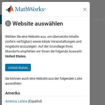
Weiter zum Inhalt
MATLAB
Answers
B Answers
File Exchange
Cody
AI Chat Playground
Diskussi
Website auswählen
Wählen Sie eine Website aus, um übersetzte Inhalte
(sofern verfügbar) sowie lokale Veranstaltungen und
Model>Evaluate>Fit
Angebote anzuzeigen. Auf der Grundlage Ihres
Standorts empfehlen wir Ihnen die folgende Auswahl:
Data using
United States
.
Command-Line
United States
Dylan
Sie können auch eine Website aus der folgenden Liste
Finley
auswählen:
7
Jul.
Amerika
2011
0
América Latina
(Español)
Antworten