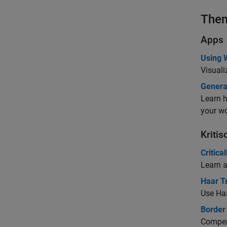
The
Apps
Using 
Visuali
Genera
Learn h
your w
Kriti
Critic
Learn a
Haar T
Use Haa
Border 
Compens