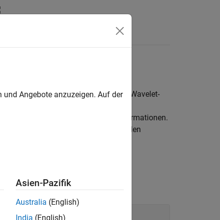
en
nsformationen, Shearlets, Bildfusion, Wavelet-
en und Angebote anzuzeigen. Auf der
eter Wavelet- und Wavelet-Paket-Transformationen.
en von Bildern mit anisotropen Merkmalen
Asien-Pazifik
Australia
(English)
India
(English)