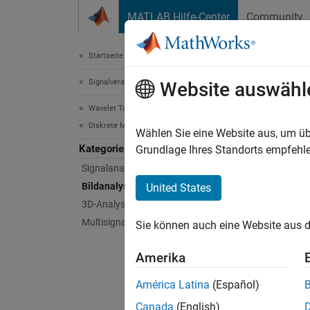
Weiter zum Inhalt
MATLAB Hilfe-Center
Community
Dokument
Startseite der Dokumentation
Signalverarbeitung
Bil
Website auswähl
Wavelet Toolbox
Diskrete Multiresolutionsanalyse
Dezimie
Wählen Sie eine Website aus, um üb
Kategorie
Paketa
Grundlage Ihres Standorts empfehle
Analysi
Signalanalyse
Mit She
Bildanalyse
United States
erstell
3D-Analyse
Multisignalanalyse
Sie können auch eine Website aus d
Funk
Amerika
alle er
América Latina
(Español)
D
Canada
(English)