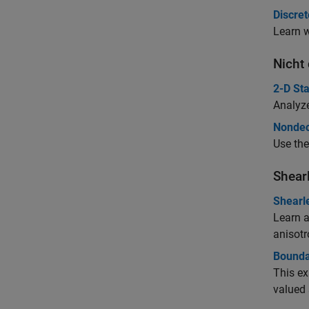
Discre
Learn w
Nicht
2-D St
Analyze
Nondec
Use the
Shear
Shearl
Learn a
anisotr
Bounda
This ex
valued 