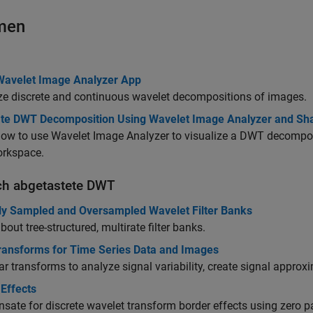
men
Wavelet Image Analyzer App
ze discrete and continuous wavelet decompositions of images.
te DWT Decomposition Using Wavelet Image Analyzer and Sha
ow to use Wavelet Image Analyzer to visualize a DWT decomposi
orkspace.
sch abgetastete DWT
ally Sampled and Oversampled Wavelet Filter Banks
bout tree-structured, multirate filter banks.
ransforms for Time Series Data and Images
r transforms to analyze signal variability, create signal appro
Effects
ate for discrete wavelet transform border effects using zero 