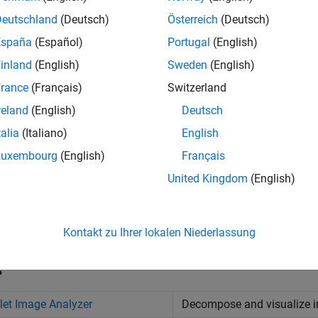
Deutschland
(Deutsch)
Österreich
(Deutsch)
iskrete Wavelet-Paket-Transformationen
España
(Español)
Portugal
(English)
inland
(English)
Sweden
(English)
icht dezimierte diskrete Wavelet-Transformationen
rance
(Français)
Switzerland
reland
(English)
Deutsch
hearlets
talia
(Italiano)
English
Luxembourg
(English)
Français
ildfusion
United Kingdom
(English)
avelet-Management
Kontakt zu Ihrer lokalen Niederlassung
s
et Image Analyzer
Decompose and visualize 