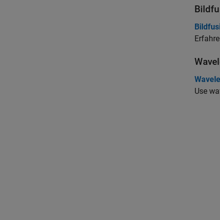
Bildf
Bildfus
Erfahre
Wavel
Wavele
Use wav