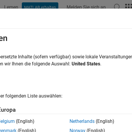
Lernen
Melden Sie sich an
MATLAB erhalten
ation
Beispiele
Funktionen
Apps
Videos
Antwort
wissenschaften
en
che Aktivität und Wetterdaten
ersetzte Inhalte (sofern verfügbar) sowie lokale Veranstaltung
indigkeitsänderungen abschätzen oder Impulsrauschen in seism
n wir Ihnen die folgende Auswahl:
United States
.
ationen und Verzögerungen in Klimadaten bestimmen.
altene Beispiele
er folgenden Liste auswählen:
re Time-Frequency Content in Signals with Wavelet Co
Europa
ve Velocity Changes in Seismic Waves Using Time-Freq
Belgium
(English)
Netherlands
(English)
Use wa
Denmark
(English)
Norway
(English)