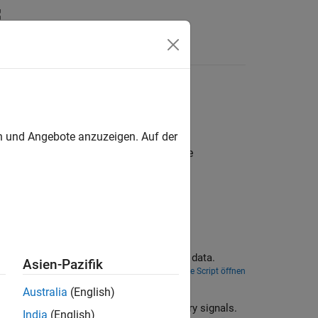
en
en und Angebote anzuzeigen. Auf der
ischen Signalen entfernen. Kohärente
herence
Learn how to identify time-localized common oscillatory behavior in climate and near-infrared spectroscopy (NIRS) data.
Asien-Pazifik
Live Script öffnen
uency Analysis
Australia
(English)
velet coherence and the wavelet cross spectrum to characterize frequency-dependent delays in nonstationary signals.
India
(English)