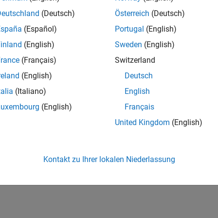
c Signal Deconvolution and Impulse Denoising Using P
Deutschland
(Deutsch)
Österreich
(Deutsch)
suit methods to remove impulsive noise from signals.
España
(Español)
Portugal
(English)
inland
(English)
Sweden
(English)
How useful was this informat
rance
(Français)
Switzerland
reland
(English)
Deutsch
talia
(Italiano)
English
Luxembourg
(English)
Français
United Kingdom
(English)
Kontakt zu Ihrer lokalen Niederlassung