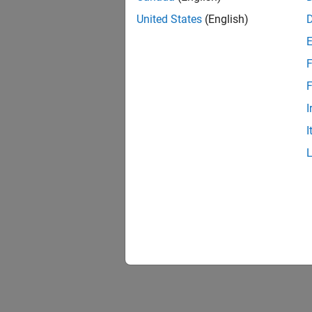
Seismi
United States
(English)
Use pur
F
F
I
I