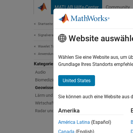
Weiter zum Inhalt
MATLAB Hilfe-Center
Community
Dokument
Startseite der Dokumentation
Signalverarbeitung
Geo
Website auswähl
Wavelet Toolbox
Anwendungen
Seismis
Wählen Sie eine Website aus, um üb
Kategorie
Geschw
Grundlage Ihres Standorts empfehle
Oszill
Audio
Biomedizinisch
United States
Enth
Geowissenschaften
Lärm und Vibration
Sie können auch eine Website aus d
Compa
Wirtschaft
Amerika
Radar und Funk
Relati
América Latina
(Español)
Canada
(English)