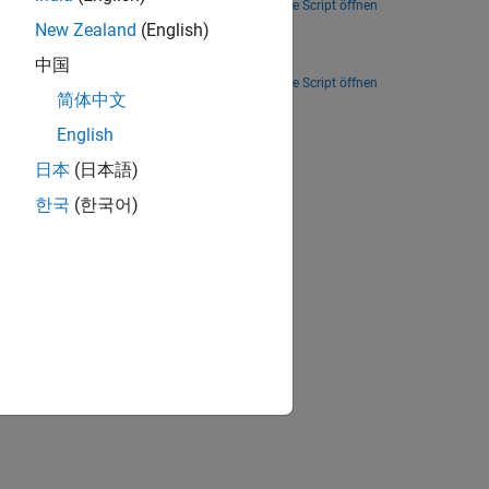
Live Script öffnen
ursuit Methods
New Zealand
(English)
中国
Live Script öffnen
简体中文
ion?
English
日本
(日本語)
한국
(한국어)