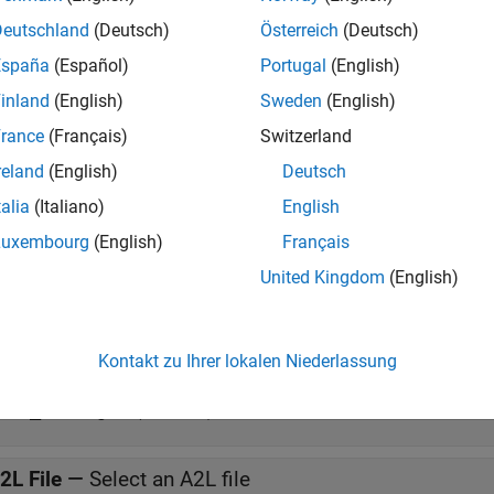
Deutschland
(Deutsch)
Österreich
(Deutsch)
you acquire or stimulate data, specify the A2L file to use in your
ration
to configure one server connection for data acquisition o
España
(Español)
Portugal
(English)
tion
and
XCP UDP Data Stimulation
blocks, your model checks t
inland
(English)
Sweden
(English)
ration
block. If there is no corresponding
XCP UDP Configuratio
rance
(Français)
Switzerland
®
P UDP communication blocks support Simulink
accelerator mo
reland
(English)
Deutsch
execution of Simulink models by using these modes. For more i
talia
(Italiano)
English
ation
(Simulink)
.
Luxembourg
(English)
Français
meters
United Kingdom
(English)
all
Kontakt zu Ihrer lokalen Niederlassung
onfig name
—
Specify XCP UDP session name
(default)
UDP_Config1'
2L File
—
Select an A2L file