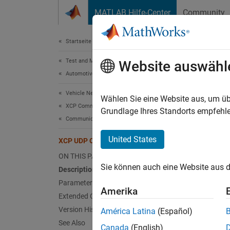
Weiter zum Inhalt
MATLAB Hilfe-Center
Community
Document
Startseite der Dokumentation
Test and Measurement
XCP
Website auswähl
Automotive
Vehicle Network Toolbox
Config
Wählen Sie eine Website aus, um üb
XCP Communication
Grundlage Ihres Standorts empfehle
Communication in Simulink
expand 
United States
XCP UDP Configuration
ON THIS PAGE
Sie können auch eine Website aus d
Description
Parameters
Desc
Amerika
Extended Capabilities
The
XC
Version History
América Latina
(Español)
XCP ser
See Also
Canada
(English)