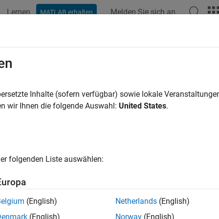
Lernen
Melden Sie sich an
MATLAB erhalten
ation
Examples
Functions
Blocks
Apps
Videos
 UDP Configuration
en
ure XCP UDP server connection
ersetzte Inhalte (sofern verfügbar) sowie lokale Veranstaltung
n wir Ihnen die folgende Auswahl:
United States
.
all in page
Libraries:
Vehicle Network Toolbox / XCP Communication /
Simulink Real-Time / XCP / UDP
er folgenden Liste auswählen:
ription
Europa
P UDP Configuration
block uses the parameters specified in the
Belgium
(English)
Netherlands
(English)
ver connection.
Denmark
(English)
Norway
(English)