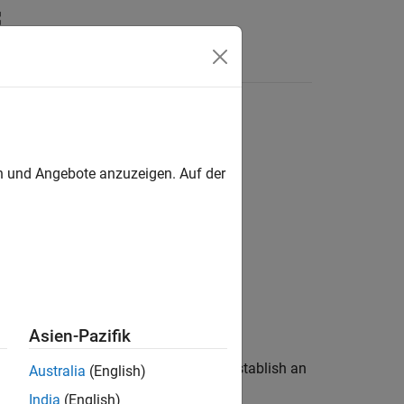
Answers
en und Angebote anzuzeigen. Auf der
 UDP
Asien-Pazifik
 A2L file and the ASAP2 database to establish an
Australia
(English)
India
(English)