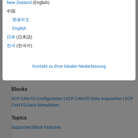
New Zealand
(English)
Extended Capabilities
中国
expand all
简体中文
English
C/C++ Code Generation
Generate C and C++ code using Simulink® Coder™.
日本
(日本語)
한국
(한국어)
Version History
Introduced in R2022b
Kontakt zu Ihrer lokalen Niederlassung
See Also
Blocks
XCP CAN FD Configuration
|
XCP CAN FD Data Acquisition
|
XCP
CAN FD Data Stimulation
Topics
Supported Block Features