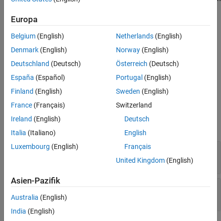
XCP CAN FD Data Stimulation
block to send specific information
Europa
to modules.
Belgium
(English)
Netherlands
(English)
Other Supported Features
Denmark
(English)
Norway
(English)
®
The XCP communication blocks support the use of Simulink
Deutschland
(Deutsch)
Österreich
(Deutsch)
accelerator and rapid accelerator modes. Using this feature, you
can speed up the execution of Simulink models. For more
España
(Español)
Portugal
(English)
information on this feature, see
Acceleration
(Simulink)
.
Finland
(English)
Sweden
(English)
France
(Français)
Switzerland
Parameters
Ireland
(English)
Deutsch
expand all
Italia
(Italiano)
English
Luxembourg
(English)
Français
Device
—
CAN device
device list option
United Kingdom
(English)
Asien-Pazifik
Sample time
—
Simulation refresh rate
(default) | numeric
0.01
Australia
(English)
India
(English)