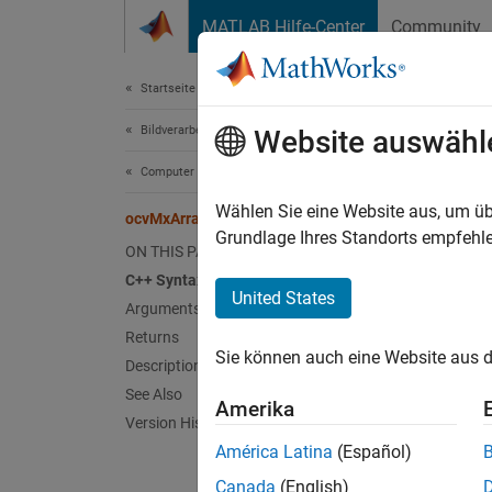
Weiter zum Inhalt
MATLAB Hilfe-Center
Community
Dokument
Startseite der Dokumentation
Bildverarbeitung und Computer Vision
ocv
Website auswähl
Computer Vision Toolbox
Conver
Wählen Sie eine Website aus, um üb
ocvMxArrayToSize_{DataType}
Grundlage Ihres Standorts empfehle
ON THIS PAGE
C++ 
C++ Syntax
United States
Arguments
#inclu
Returns
cv::Si
Sie können auch eine Website aus d
cv::Si
Description
See Also
Amerika
Arg
Version History
América Latina
(Español)
in
Canada
(English)
Pointe