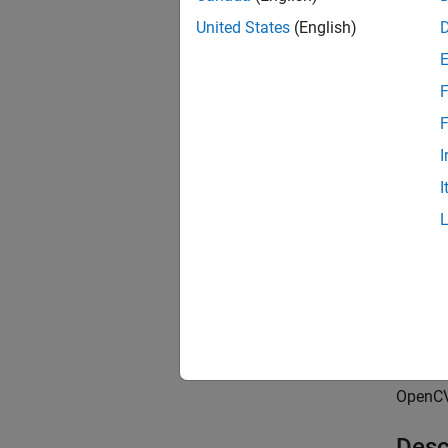
United States
(English)
singl
F
int32
F
rcInpu
I
Boolean
I
rcInp
(
true
false
Retu
OpenC
Desc