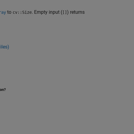
to
. Empty input (
) returns
ray
cv::Size
[]
iles)
ion?