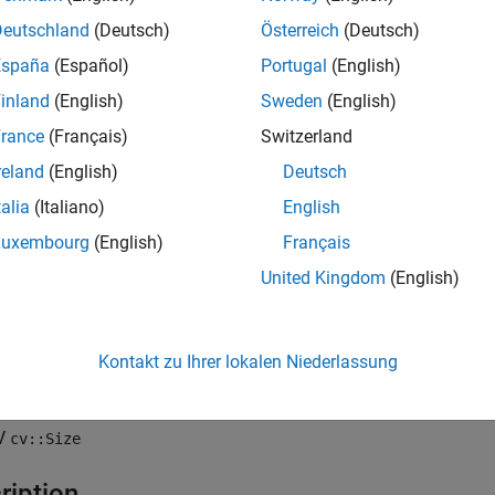
mxArray
Deutschland
(Deutsch)
Österreich
(Deutsch)
e
España
(Español)
Portugal
(English)
inland
(English)
Sweden
(English)
rance
(Français)
Switzerland
t
reland
(English)
Deutsch
 flag that indicates if input
is of the format [
r
c
] or [
x
y
].
mxArray
talia
(Italiano)
English
Luxembourg
(English)
Français
ut
in
United Kingdom
(English)
default)
[
r c
] (
height
,
width
)
[
x y
] (
width
,
height
)
Kontakt zu Ihrer lokalen Niederlassung
rns
V
cv::Size
ription