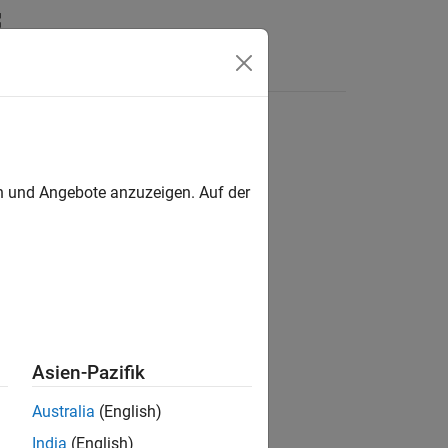
Answers
en und Angebote anzuzeigen. Auf der
put = true);
ut = true);
Asien-Pazifik
Australia
(English)
India
(English)
s: