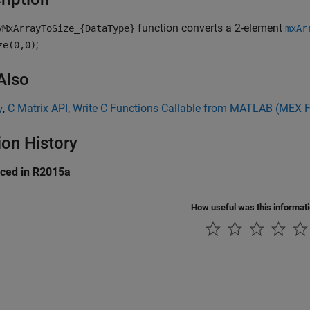
function converts a 2-element
vMxArrayToSize_{DataType}
mxAr
;
ze(0,0)
Also
,
C Matrix API
,
Write C Functions Callable from MATLAB (MEX F
y
ion History
uced in R2015a
How useful was this informat