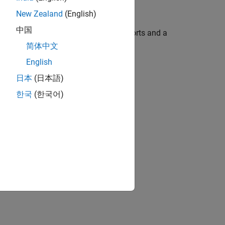
New Zealand
(English)
中国
aw text data from a set of factory reports and a
简体中文
English
日本
(日本語)
한국
(한국어)