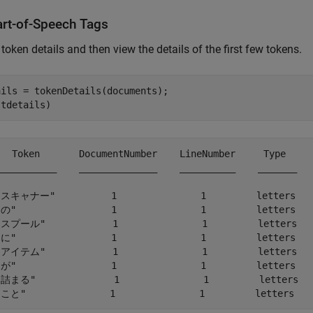
art-of-Speech Tags
 token details and then view the details of the first few tokens.
ils = tokenDetails(documents);

(tdetails)
   Token       DocumentNumber    LineNumber     Type     
___________    ______________    __________    _______   
"スキャナー"          1               1         letters   
"の"                 1               1         letters   
"スプール"            1               1         letters   
"に"                 1               1         letters   
"アイテム"            1               1         letters   
"が"                 1               1         letters   
"詰まる"              1               1         letters   