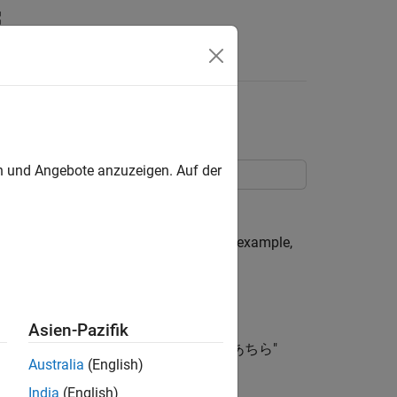
en und Angebote anzuzeigen. Auf der
 data using a topic model.
ively affects statistical analysis. For example,
d "難しかった" ("was difficult")
Asien-Pazifik
"over there"), "あたり" ("around"), and "あちら"
Australia
(English)
India
(English)