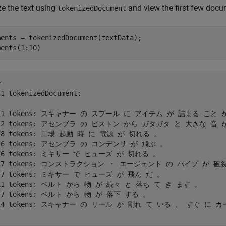
e the text using
and view the first few docu
tokenizedDocument
ments = tokenizedDocument(textData);

ments(1:10)
 

1 tokenizedDocument:

 11 tokens: スキャナー の スプール に アイテム が 詰まる こと が
 12 tokens: アセンブラ の ピストン から ガタガタ と 大きな 音 が
  8 tokens: 工場 起動 時 に 電源 が 切れる 。

  6 tokens: アセンブラ の コンデンサ が 飛ぶ 。

  6 tokens: ミキサー で ヒューズ が 切れる 。

 17 tokens: コンストラクション ・ エージェント の パイプ が 破裂
  7 tokens: ミキサー で ヒューズ が 飛ん だ 。

 11 tokens: ベルト から 物 が 続々 と 落ち て き ます 。

  7 tokens: ベルト から 物 が 落下 する 。

 14 tokens: スキャナー の リール が 割れ て いる 、 すぐ に カ