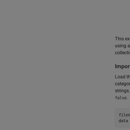
This ex
using a
collect
Impor
Load t
categor
string
.
false
file
data