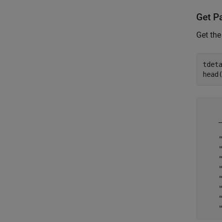
Get P
Get the
tdeta
head
    
    
    
    
    
    
    
    
    