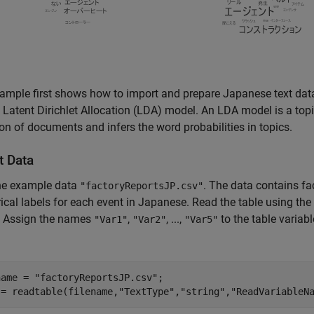
ample first shows how to import and prepare Japanese text data
 Latent Dirichlet Allocation (LDA) model. An LDA model is a topi
ion of documents and infers the word probabilities in topics.
t Data
he example data
. The data contains fac
"factoryReportsJP.csv"
ical labels for each event in Japanese. Read the table using the
s. Assign the names
,
, ...,
to the table variab
"Var1"
"Var2"
"Var5"
name = 
"factoryReportsJP.csv"
;

 = readtable(filename,
"TextType"
,
"string"
,
"ReadVariableN