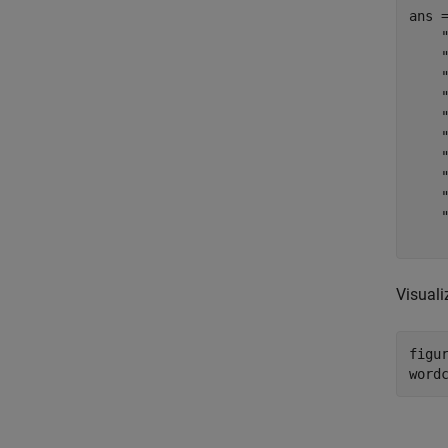
ans 
   
   
   
   
   
   
   
   
   
   
Visuali
figur
word