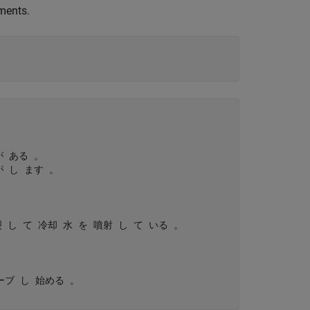
ments.
 ある 。

 し ます 。

 し て 冷却 水 を 噴射 し て いる 。

ーブ し 始める 。
