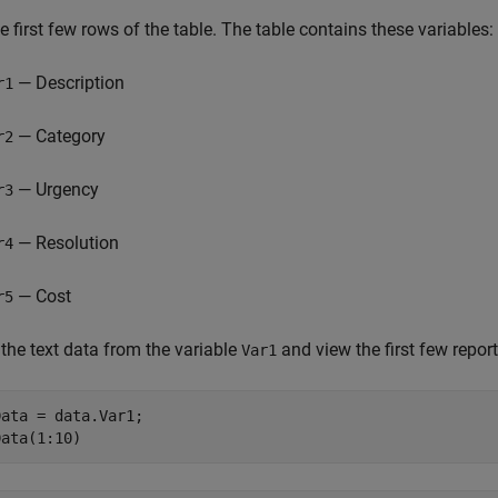
e first few rows of the table. The table contains these variables:
— Description
r1
— Category
r2
— Urgency
r3
— Resolution
r4
— Cost
r5
 the text data from the variable
and view the first few report
Var1
ata = data.Var1;

Data(1:10)