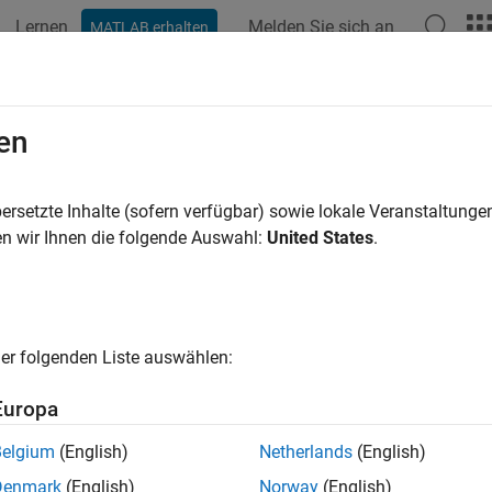
Lernen
Melden Sie sich an
MATLAB erhalten
ation
Examples
Functions
Videos
Answers
lyze Japanese Text Data
en
ersetzte Inhalte (sofern verfügbar) sowie lokale Veranstaltung
n wir Ihnen die folgende Auswahl:
United States
.
ample shows how to import, prepare, and analyze Japanese text
e text data can be large and can contain lots of noise that negat
t data can contain the following:
er folgenden Liste auswählen:
riations in word forms. For example, "難しい" ("is difficult") an
Europa
rds that add noise. For example, stop words such as "あそこ" (
Belgium
(English)
Netherlands
(English)
here")
Denmark
(English)
Norway
(English)