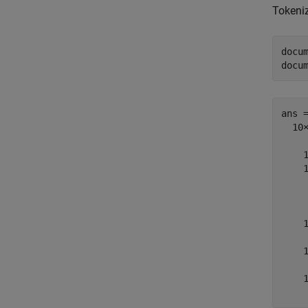
Tokeniz
docu
docu
ans =
  10×
   
   
   
   
   
   
   
   
   
   