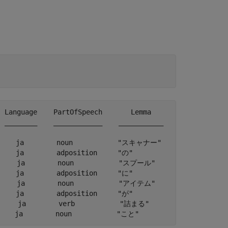
 Language    PartOfSpeech       Lemma         Entity  

 ________    ____________    ___________    __________

    ja        noun           "スキャナー"     non-entity

    ja        adposition     "の"           non-entity

    ja        noun           "スプール"       non-entity

    ja        adposition     "に"           non-entity

    ja        noun           "アイテム"       non-entity

    ja        adposition     "が"           non-entity

    ja        verb           "詰まる"        non-entity
