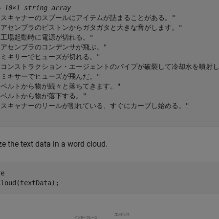
= 
10×1 string array
 "スキャナーのスプールにアイテムが詰まることがある。"

 "アセンブラのピストンからガタガタと大きな音がします。"

 "工場起動時に電源が切れる。"

 "アセンブラのコンデンサが飛ぶ。"

 "ミキサーでヒューズが切れる。"

 "コンストラクション・エージェントのパイプが破裂して冷却水を噴射し
 "ミキサーでヒューズが飛んだ。"

 "ベルトから物が続々と落ちてきます。"

 "ベルトから物が落下する。"

 "スキャナーのリールが割れている、すぐにカーブし始める。"

ze the text data in a word cloud.
e

cloud(textData);