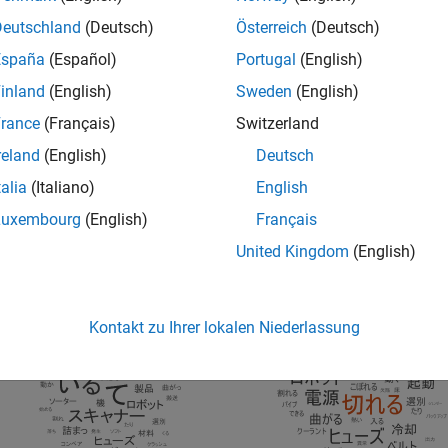
nctuation and special characters
Deutschland
(Deutsch)
Österreich
(Deutsch)
España
(Español)
Portugal
(English)
ord clouds illustrate word frequency analysis applied to some r
essed version of the same text data.
inland
(English)
Sweden
(English)
rance
(Français)
Switzerland
reland
(English)
Deutsch
talia
(Italiano)
English
Luxembourg
(English)
Français
United Kingdom
(English)
Kontakt zu Ihrer lokalen Niederlassung