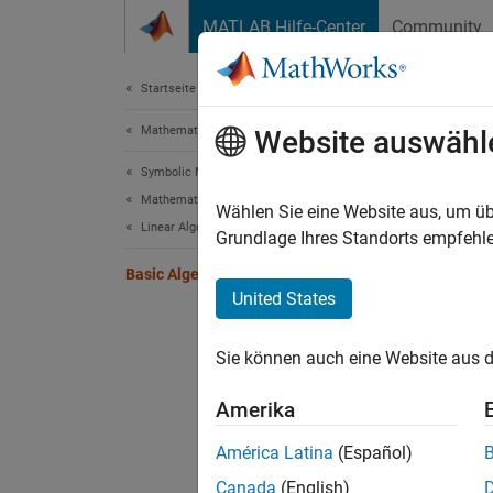
Weiter zum Inhalt
MATLAB Hilfe-Center
Community
Document
Startseite der Dokumentation
Mathematics and Optimization
Bas
Website auswähl
Symbolic Math Toolbox
Mathematics
Basic a
Wählen Sie eine Website aus, um üb
Linear Algebra
illustr
Grundlage Ihres Standorts empfehle
Basic Algebraic Operations
The Giv
United States
syms 
Sie können auch eine Website aus d
G = 
Amerika
create 
América Latina
(Español)
Canada
(English)