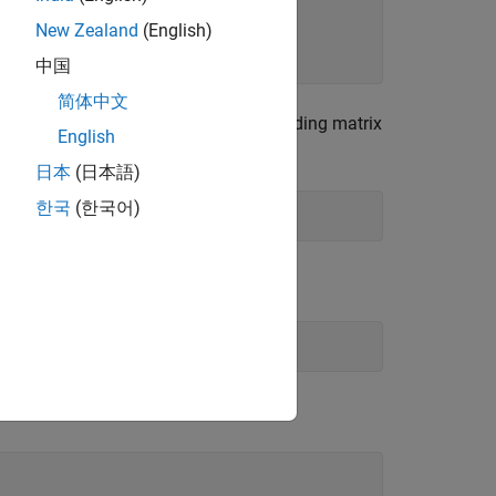
New Zealand
(English)
中国
简体中文
through twice the angle. The corresponding matrix
English
 power. Both
日本
(日本語)
한국
(한국어)