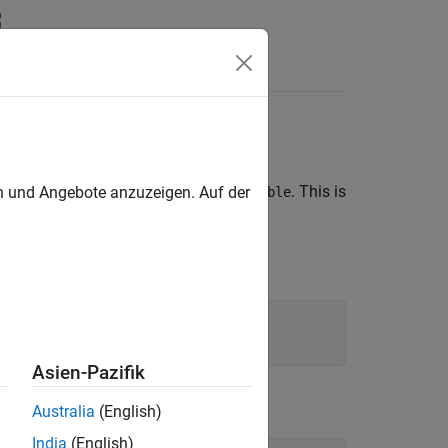
®
ations on MATLAB
objects of class
. This is
en und Angebote anzuzeigen. Auf der
double
e
. The statements
t
Asien-Pazifik
Australia
(English)
India
(English)