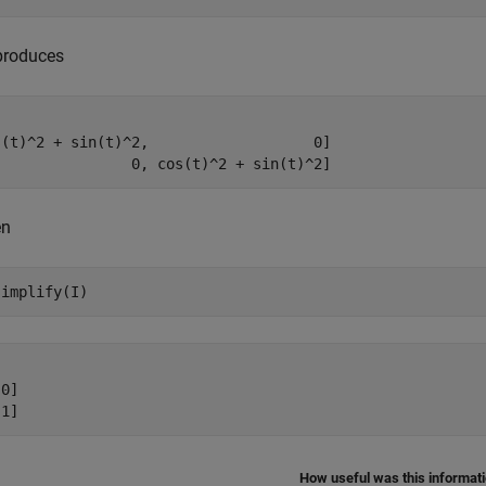
produces
s(t)^2 + sin(t)^2,                   0]

                0, cos(t)^2 + sin(t)^2]
en
simplify(I)
0]

 1]
How useful was this informat