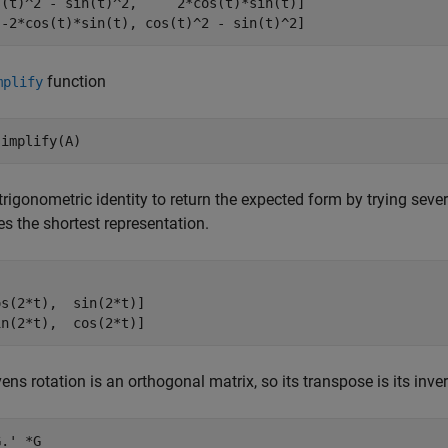
s(t)^2 - sin(t)^2,     2*cos(t)*sin(t)]

 -2*cos(t)*sin(t), cos(t)^2 - sin(t)^2]
function
mplify
simplify(A)
trigonometric identity to return the expected form by trying sever
s the shortest representation.
s(2*t),  sin(2*t)]

in(2*t),  cos(2*t)]
ens rotation is an orthogonal matrix, so its transpose is its inve
G.' *G