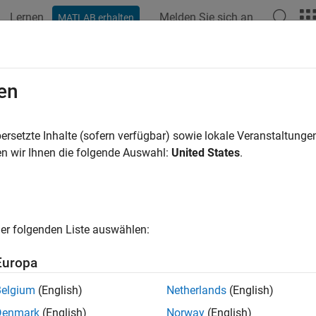
Lernen
Melden Sie sich an
MATLAB erhalten
ation
Examples
Functions
Videos
Answers
ic Algebraic Operations
en
lgebraic operations on symbolic objects are the same as oper
ersetzte Inhalte (sofern verfügbar) sowie lokale Veranstaltung
ated in the following example.
n wir Ihnen die folgende Auswahl:
United States
.
ens transformation produces a plane rotation through the angl
t

er folgenden Liste auswählen:
[cos(t) sin(t); -sin(t) cos(t)]
Europa
this transformation matrix.
Belgium
(English)
Netherlands
(English)
Denmark
(English)
Norway
(English)