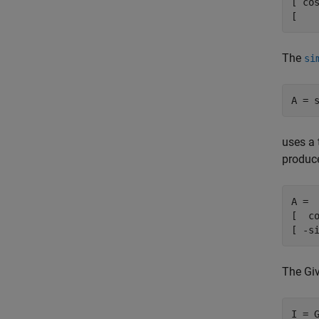
[ co
[   
The
si
A = 
uses a 
produce
A =

[  co
[ -s
The Giv
I = 