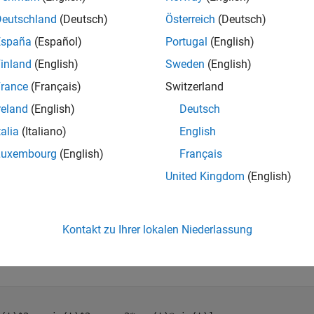
Deutschland
(Deutsch)
Österreich
(Deutsch)
s(t),  sin(t)]

in(t),  cos(t)]
España
(Español)
Portugal
(English)
inland
(English)
Sweden
(English)
g the Givens transformation twice should simply be a rotation 
rance
(Français)
Switzerland
 computed by multiplying
by itself or by raising
to the second
G
G
reland
(English)
Deutsch
talia
(Italiano)
English
G*G
Luxembourg
(English)
Français
United Kingdom
(English)
G^2
Kontakt zu Ihrer lokalen Niederlassung
e