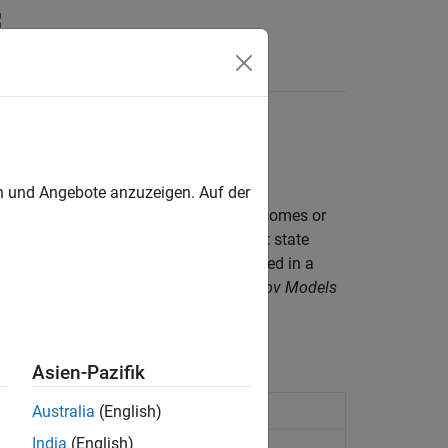
Answers
en und Angebote anzuzeigen. Auf der
at generate random sequences of outcomes or
guished by being memoryless—their next state
here. Models of Markov processes are used in a
of genes in a chromosome.
Hidden Markov Models
et of observed data.
Asien-Pazifik
es
Australia
(English)
India
(English)
 emissions and states