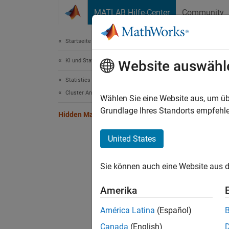
Weiter zum Inhalt
MATLAB Hilfe-Center
Community
Dokument
Startseite der Dokumentation
KI und Statistik
Hid
Website auswähl
Statistics and Machine Learning Toolbox
Cluster Analysis and Anomaly Detection
Markov
Wählen Sie eine Website aus, um üb
Markov
Grundlage Ihres Standorts empfehle
Hidden Markov Models
states 
depends
United States
wide va
(HMM)
Sie können auch eine Website aus d
Func
Amerika
América Latina
(Español)
hmmd
Canada
(English)