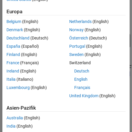
machine operation is aborted by discharging the partially filled
Europa
outer drum.
Belgium
(English)
Netherlands
(English)
Model Overview
Denmark
(English)
Norway
(English)
Deutschland
(Deutsch)
Österreich
(Deutsch)
España
(Español)
Portugal
(English)
Finland
(English)
Sweden
(English)
France
(Français)
Switzerland
Ireland
(English)
Deutsch
Italia
(Italiano)
English
Luxembourg
(English)
Français
United Kingdom
(English)
Control Overview
Asien-Pazifik
To modify or edit the machine wash cycle, use the ProgramTimer
Australia
(English)
subsystem, which comprises the response to a fault.
India
(English)