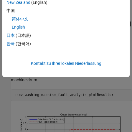
New Zealand
(English)
中国
简体中文
English
日本
(日本語)
한국
(한국어)
Simulation Results from Simscape™ Logging
The plot below shows the water inlet and outlet valve operation
(On/Off) and the pump operation with outer drum fill level. When
Kontakt zu Ihrer lokalen Niederlassung
the inlet valve faults, the pump switches off. After some time, the
outlet valve opens to discharge the partially filled washing
machine drum.
sscv_washing_machine_fault_analysis_plotResults;