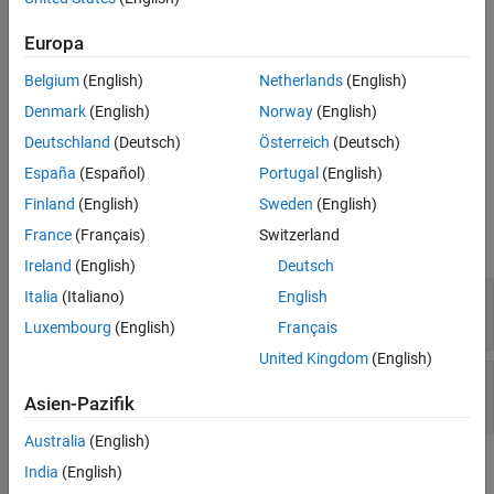
argument because points do not have orientations.
See Also
Europa
If the
argument is a transformation from the follower frame to
T
Belgium
(English)
Netherlands
(English)
base frame and the
i
th column of the
argument represents the
p
position vector of a point resolved in the follower frame, the
i
th
Denmark
(English)
Norway
(English)
column of the
argument represents the same point resolved in
xp
Deutschland
(Deutsch)
Österreich
(Deutsch)
the base frame.
España
(Español)
Portugal
(English)
Input Arguments
Finland
(English)
Sweden
(English)
France
(Français)
Switzerland
expand all
Ireland
(English)
Deutsch
—
Transformation
Italia
(Italiano)
English
T
object
simscape.multibody.Transformation
Luxembourg
(English)
Français
United Kingdom
(English)
—
Coordinates of points
p
object
simscape.Value
Asien-Pazifik
Australia
(English)
Output Arguments
India
(English)