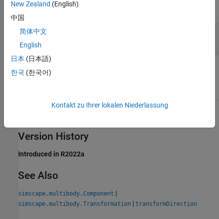
New Zealand
(English)
expand all
中国
— Coordinates of transformed points
简体中文
xp
object
simscape.Value
English
日本
(日本語)
Attributes
한국
(한국어)
Access
public
Kontakt zu Ihrer lokalen Niederlassung
To learn about attributes of methods, see
Method Attributes
.
Version History
Introduced in R2022a
See Also
|
simscape.multibody.Component
|
simscape.multibody.Transformation
transformDirection