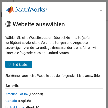
Weiter zum Inhalt
MATLAB Hilfe-Center
Umschaltung für Off-Canvas-Navigation
Website auswählen
Hauptinhalt
Startseite der Dokumentation
transformPoint
Physical Modeling
Wählen Sie eine Website aus, um übersetzte Inhalte (sofern
Class:
simscape.multibody.Transformation
verfügbar) sowie lokale Veranstaltungen und Angebote
Simscape Multibody
Namespace:
simscape.multibody
anzuzeigen. Auf der Grundlage Ihres Standorts empfehlen wir
Multibody Modeling
Ihnen die folgende Auswahl:
United States
.
Assembly
Transform 3-D column vectors
Since R2022a
United States
transformPoint
expand all in page
Syntax
ON THIS PAGE
Sie können auch eine Website aus der folgenden Liste auswählen:
Syntax
xp = transformPoint(T,p)
Description
Amerika
Description
Input Arguments
América Latina
(Español)
Output Arguments
transforms a set of 3-D column
xp = transformPoint(
,
)
T
p
Canada
(English)
vectors that represent points. Only the translational part of the
Attributes
provided transformation affects the points specified in the
p
Version History
United States
(English)