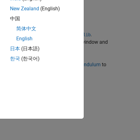
New Zealand
(English)
中国
简体中文
ATLAB command prompt by entering
.
sm_lib
English
®
he block name in the Simulink
Model window and
日本
(日本語)
한국
(한국어)
del template. See
Model a Simple Pendulum
to
verter
|
|
smnew
sm_lib