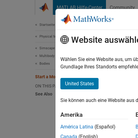
Weiter zum Inhalt
MATLAB Hilfe-Center
Community
Document
Startseite der Dokumentation
Physical Modeling
Sta
Website auswähl
Simscape Multibody
Multibody Modeling
You ca
Wählen Sie eine Website aus, um üb
Bodies
f
Grundlage Ihres Standorts empfehle
smnew
solver 
Start a Model from a Template
United States
ON THIS PAGE
See Also
Sie können auch eine Website aus d
Amerika
América Latina
(Español)
Canada
(English)