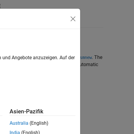
Answers
®
MATLAB
command prompt by entering
. The
en und Angebote anzuzeigen. Auf der
smnew
only used blocks and variable-step automatic
late.
Asien-Pazifik
Australia
(English)
India
(English)