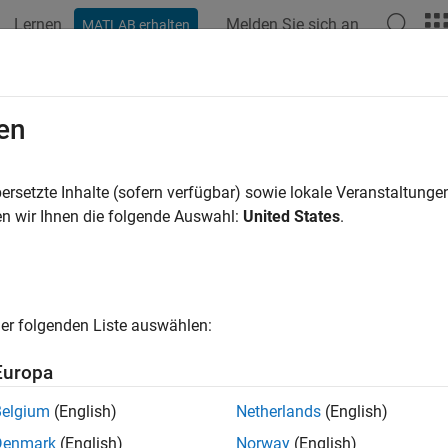
Lernen
Melden Sie sich an
MATLAB erhalten
ation
Examples
Functions
Blocks
Apps
Videos
rt a Model from a Template
en
n start a new
Simscape™ Multibody™
model directly from the 
ersetzte Inhalte (sofern verfügbar) sowie lokale Veranstaltung
unction opens a
Simscape Multibody
model template with comm
n wir Ihnen die folgende Auswahl:
United States
.
selection for best performance. The figure shows the model temp
er folgenden Liste auswählen:
Europa
Belgium
(English)
Netherlands
(English)
Denmark
(English)
Norway
(English)