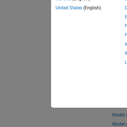
United States
(English)
F
You ca
F
Browse 
I
select 
I
See
Mo
integra
See 
Brick S
Topic
Model 
Model 