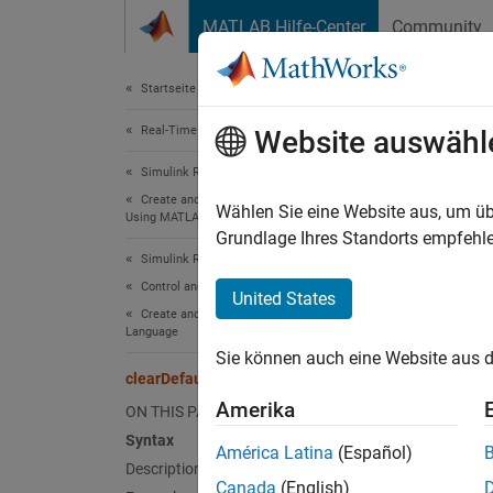
Weiter zum Inhalt
MATLAB Hilfe-Center
Community
Document
Startseite der Dokumentation
Real-Time Simulation and Testing
cle
Website auswähl
Simulink Real-Time
Create and Execute Real-Time Application by
Clear d
Wählen Sie eine Website aus, um üb
Using MATLAB Language
Since 
Grundlage Ihres Standorts empfehle
Simulink Real-Time
collaps
Synt
Control and Instrumentation
United States
Create and Use Parameter Sets with MATLAB
Language
clearD
Sie können auch eine Website aus d
Desc
clearDefaultParamSet
Amerika
ON THIS PAGE
clearD
applic
Syntax
América Latina
(Español)
paramet
Description
Canada
(English)