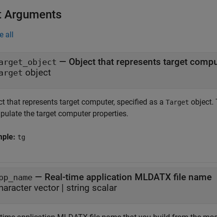
t Arguments
e all
—
Object that represents target comp
arget_object
object
arget
t that represents target computer, specified as a
object. 
Target
pulate the target computer properties.
mple:
tg
—
Real-time application MLDATX file name
pp_name
haracter vector
|
string scalar