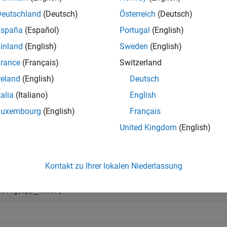
e
Deutschland
(Deutsch)
Österreich
(Deutsch)
España
(Español)
Portugal
(English)
mples
inland
(English)
Sweden
(English)
e all
rance
(Français)
Switzerland
reland
(English)
Deutsch
lear Default Parameter Set
talia
(Italiano)
English
Luxembourg
(English)
Français
 example creates a target object
representing the target comp
tg
United Kingdom
(English)
lear the default parameter set.
 = slrealtime;

Kontakt zu Ihrer lokalen Niederlassung
nnect(tg);

earDefaultParamSet(tg,app_name);

ad(tg,app_name);