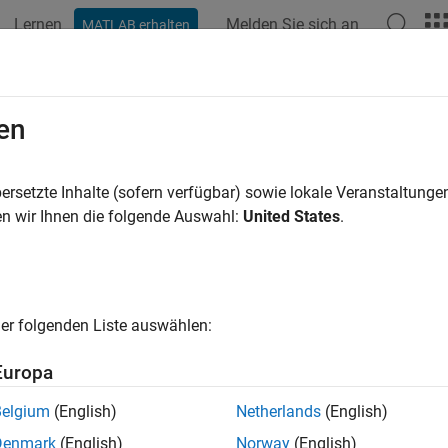
Lernen
Melden Sie sich an
MATLAB erhalten
ation
Examples
Functions
Blocks
Apps
Videos
arDefaultParamSet
en
efault parameter set on target computer
ersetzte Inhalte (sofern verfügbar) sowie lokale Veranstaltung
R2024a
n wir Ihnen die folgende Auswahl:
United States
.
e all in page
ax
efaultParamSet(target_object,app_name)
er folgenden Liste auswählen:
ription
Europa
clears the selection of 
efaultParamSet(
,
)
target_object
app_name
®
ation
on the Speedgoat
target computer
app_name
target_objec
Belgium
(English)
Netherlands
(English)
er set workflow, see
Save and Reload Parameters by Using t
Denmark
(English)
Norway
(English)