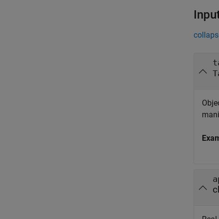
Inpu
collaps
t
T
Objec
mani
Exa
a
c