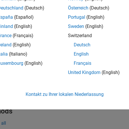
nd blocks which are affected by a particular parameter.
Deutschland
(Deutsch)
Österreich
(Deutsch)
España
(Español)
Portugal
(English)
tion
inland
(English)
Sweden
(English)
creates an
ameterDependence(
)
SLSlicerAPI.Paramete
slicerObj
rance
(Français)
Switzerland
uct
.
slicerObj
reland
(English)
Deutsch
talia
(Italiano)
English
erties
Luxembourg
(English)
Français
all
United Kingdom
(English)
—
Slicer object for model
licerObj
object
LSlicerAPI.SLSlicer
Kontakt zu Ihrer lokalen Niederlassung
hods
all