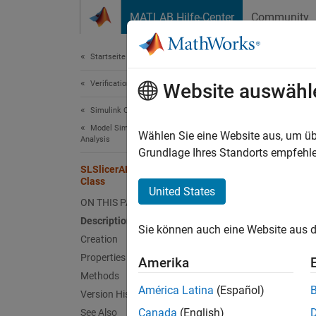
Weiter zum Inhalt
MATLAB Hilfe-Center
Community
Document
Startseite der Dokumentation
Verification, Validation, and Test
SLS
Website auswähl
Simulink Check
Model Simplification with Dependency
Names
Wählen Sie eine Website aus, um üb
Analysis
Grundlage Ihres Standorts empfehle
Class t
SLSlicerAPI.ParameterDependence
Class
Since 
United States
expand 
ON THIS PAGE
Desc
Description
Sie können auch eine Website aus d
Creation
The
SL
Properties
Amerika
MATLA
Methods
América Latina
(Español)
Version History
Fi
Canada
(English)
See Also