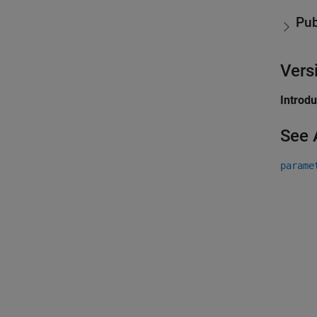
Pub
Vers
Introd
See 
parame