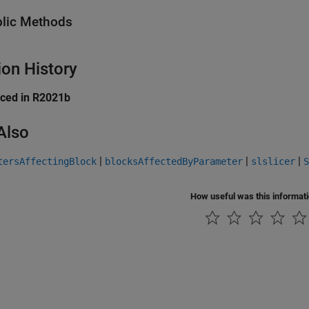
lic Methods
ion History
uced in R2021b
Also
|
|
|
tersAffectingBlock
blocksAffectedByParameter
slslicer
S
How useful was this informat