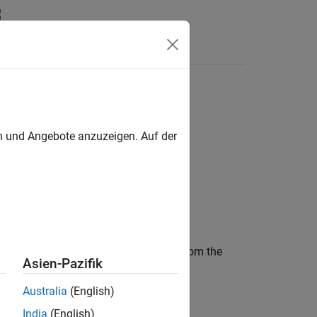
ss
en und Angebote anzuzeigen. Auf der
 between parameters and the model from the
Asien-Pazifik
class to:
nce
Australia
(English)
India
(English)