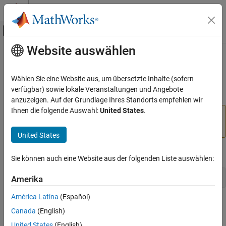
Weiter zum Inhalt
MATLAB Hilfe-Center
Umschaltung für Off-Canvas-Navigation
Website auswählen
Hauptinhalt
Startseite der Dokumentation
vrworld/reload
Robotics and Autonomous Systems
Wählen Sie eine Website aus, um übersetzte Inhalte (sofern
Aerospace and Defense
(To be removed) Reload virtual world from virtual world 3D file
verfügbar) sowie lokale Veranstaltungen und Angebote
Automotive
anzuzeigen. Auf der Grundlage Ihres Standorts empfehlen wir
Ihnen die folgende Auswahl:
United States
.
will be removed in a future release. For
vrworld/reload
Simulink 3D Animation
more information, see
Version History
.
Classic Virtual Reality World
United States
vrworld/reload
Syntax
Sie können auch eine Website aus der folgenden Liste auswählen:
ON THIS PAGE
Syntax
reload(vrworld_object)
Amerika
Arguments
América Latina
(Español)
Description
Arguments
Canada
(English)
Version History
United States
(English)
A
object representing a virtual
vrworld_object
vrworld