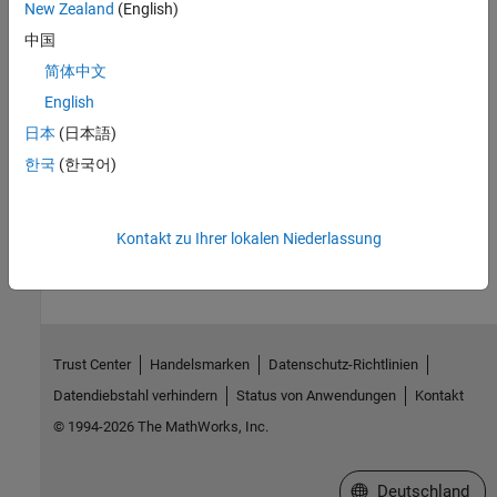
New Zealand
(English)
The
will be removed in a future release.
vrworld/reload
中国
Instead, use
classes and
Simulation 3D
blocks to
sim3d
简体中文
®
®
®
interface MATLAB
and Simulink
with the Unreal Engine
3D
English
simulation environment. To get started, see
Create 3D
Simulations in Unreal Engine Environment
.
日本
(日本語)
한국
(한국어)
How useful was this information?
Kontakt zu Ihrer lokalen Niederlassung
Trust Center
Handelsmarken
Datenschutz-Richtlinien
Datendiebstahl verhindern
Status von Anwendungen
Kontakt
© 1994-2026 The MathWorks, Inc.
Website auswählen
Deutschland