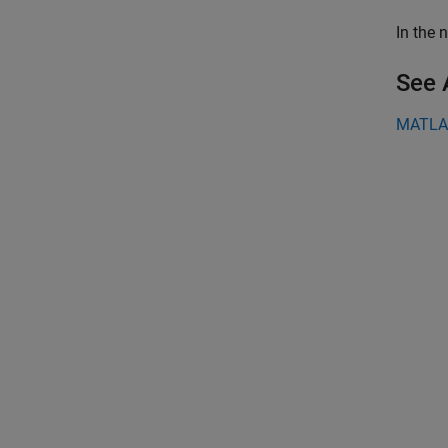
In the 
See 
MATLA