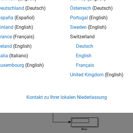
Deutschland
(Deutsch)
Österreich
(Deutsch)
om the User-Defined Functions library, add the
MATLAB System
b
España
(Español)
Portugal
(English)
inland
(English)
Sweden
(English)
the block, set the
System object name
to
colorSensor
.
rance
(Français)
Switzerland
nnect the blocks as shown.
reland
(English)
Deutsch
talia
(Italiano)
English
Luxembourg
(English)
Français
United Kingdom
(English)
Kontakt zu Ihrer lokalen Niederlassung