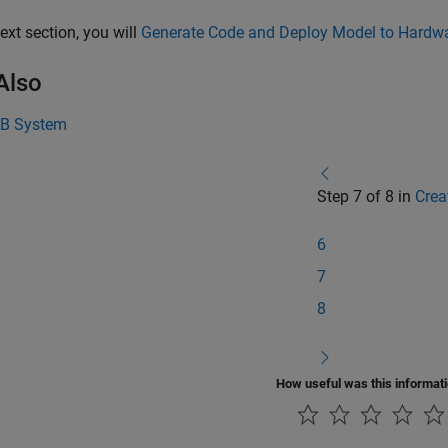
next section, you will
Generate Code and Deploy Model to Hardw
Also
B System
Step 7 of 8 in
Crea
6
7
8
How useful was this informat