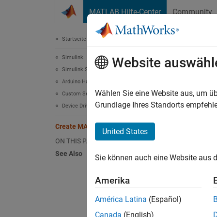
Weiter zum Inhalt
MATLAB Hilfe-Center
Community
Dokument
Startseite der Dokumentation
Simulink
Cre
Website auswähl
Simulink Supported Hardware
Arduino Hardware
Wählen Sie eine Website aus, um üb
Custom Sensor and Device Driver Blocks
Step 7 
Grundlage Ihres Standorts empfehle
Device Driver Blocks
Create MATLAB System Block
6
United States
ON THIS PAGE
7
See Also
Sie können auch eine Website aus d
8
Amerika
To brin
América Latina
(Español)
Canada
(English)
Cr