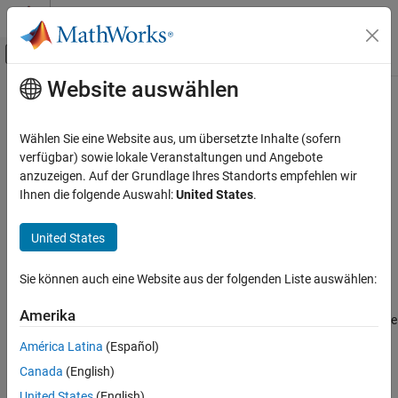
Weiter zum Inhalt
MATLAB Hilfe-Center
Umschaltung für Off-Canvas-Navigation
Website auswählen
Hauptinhalt
Startseite der Dokumentation
Create a Project Folder
Simulink
Wählen Sie eine Website aus, um übersetzte Inhalte (sofern
Simulink Supported Hardware
verfügbar) sowie lokale Veranstaltungen und Angebote
Arduino Hardware
Step 1 of 6 in
Create a Digital Read Block
anzuzeigen. Auf der Grundlage Ihres Standorts empfehlen wir
Ihnen die folgende Auswahl:
United States
.
Custom Sensor and Device Driver Blocks
1
Device Driver Blocks
United States
2
Create a Project Folder
3
ON THIS PAGE
Sie können auch eine Website aus der folgenden Liste auswählen:
See Also
Amerika
The standard folder structure for a device driver block contains the
System object™, a
folder, and include folder.
src
América Latina
(Español)
Canada
(English)
Create a device driver project folder using the
function.
codertarget.createDriverProject
United States
(English)