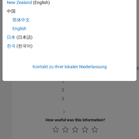
New Zealand
(English)
In the next section, you will
Write the Hardware-Specific C/C++
中国
Code
.
简体中文
English
See Also
日本
(日本語)
Create a Digital Read Block
|
Write the Hardware-Specific C/C++
한국
(한국어)
Code
Kontakt zu Ihrer lokalen Niederlassung
Step 1 of 6 in
Create a Digital Read Block
1
2
3
How useful was this information?