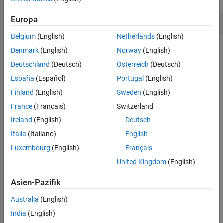
Europa
codertarget.createDriverProject(
'my_driver'
)
Belgium
(English)
Netherlands
(English)
Denmark
(English)
Norway
(English)
Deutschland
(Deutsch)
Österreich
(Deutsch)
España
(Español)
Portugal
(English)
Finland
(English)
Sweden
(English)
France
(Français)
Switzerland
Ireland
(English)
Deutsch
The device driver folder contains the following content:
Italia
(Italiano)
English
A source folder,
, for the C/C++ source code.
src
Luxembourg
(English)
Français
United Kingdom
(English)
An include folder,
, for the C/C++ header files and
include
additional libraries.
Asien-Pazifik
A template system object for sink blocks,
.
Sink.m
Australia
(English)
India
(English)
A template system object for source blocks,
.
Source.m