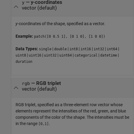
—
y-coordinates
y
vector
(default)
y
-coordinates of the shape, specified as a vector.
Example:
patch([0 0.5 1], [0 1 0], [1 0 0])
Data Types:
|
|
|
|
|
|
single
double
int8
int16
int32
int64
|
|
|
|
|
|
uint8
uint16
uint32
uint64
categorical
datetime
duration
—
RGB triplet
rgb
vector
(default)
RGB triplet, specified as a three-element row vector whose
elements represent the intensities of the red, green, and blue
components of the color of the shape. The intensities must be
in the range
.
[0,1]