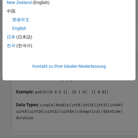
New Zealand
(English)
中国
简体中文
English
Input Arguments
日本
(日本語)
collapse all
한국
(한국어)
—
-coordinates
x
x
vector
(default)
Kontakt zu Ihrer lokalen Niederlassung
x
-coordinates of the shape, specified as a vector.
Example:
patch([0 0.5 1], [0 1 0], [1 0 0])
Data Types:
|
|
|
|
|
|
single
double
int8
int16
int32
int64
|
|
|
|
|
|
uint8
uint16
uint32
uint64
categorical
datetime
duration