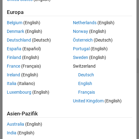
draws a shape with the color specified by the
patch(
,
,
)
x
y
rgb
vector
.
rgb
Europa
Belgium
(English)
Netherlands
(English)
example
Denmark
(English)
Norway
(English)
Examples
Deutschland
(Deutsch)
Österreich
(Deutsch)
collapse all
España
(Español)
Portugal
(English)
Finland
(English)
Sweden
(English)
Draw Red Triangle on Block Mask Icon
France
(Français)
Switzerland
Ireland
(English)
Deutsch
Use this command to create a red triangle on the block mask
Italia
(Italiano)
English
icon.
Luxembourg
(English)
Français
United Kingdom
(English)
Asien-Pazifik
Australia
(English)
India
(English)