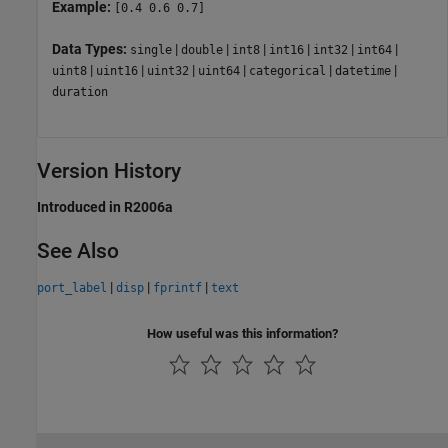
Example:
[0.4 0.6 0.7]
Data Types:
|
|
|
|
|
|
single
double
int8
int16
int32
int64
|
|
|
|
|
|
uint8
uint16
uint32
uint64
categorical
datetime
duration
Version History
Introduced in R2006a
See Also
|
|
|
port_label
disp
fprintf
text
How useful was this information?