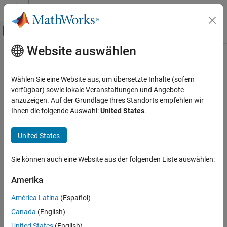
Weiter zum Inhalt
MATLAB Hilfe-Center
Umschaltung für Off-Canvas-Navigation
Website auswählen
Hauptinhalt
Startseite der Dokumentation
patch
Simulink
Wählen Sie eine Website aus, um übersetzte Inhalte (sofern
Block and Blockset Authoring
Draw colored shape on block mask icon
verfügbar) sowie lokale Veranstaltungen und Angebote
Author Block Masks
anzuzeigen. Auf der Grundlage Ihres Standorts empfehlen wir
collapse all in page
Ihnen die folgende Auswahl:
United States
.
patch
Syntax
ON THIS PAGE
United States
Syntax
patch(x,y)
Description
Sie können auch eine Website aus der folgenden Liste auswählen:
patch(x,y,rgb)
Examples
Description
Amerika
Input Arguments
draws a solid shape specified by the coordinate
patch(
,
)
x
y
Version History
América Latina
(Español)
vectors
and
. The color of the shape is the current foreground
x
y
See Also
Canada
(English)
color.
United States
(English)