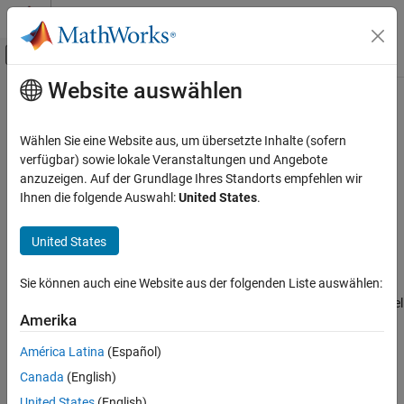
Weiter zum Inhalt
MATLAB Hilfe-Center
Umschaltung für Off-Canvas-Navigation
Website auswählen
Hauptinhalt
Startseite der Dokumentation
whos
Simulink
Wählen Sie eine Website aus, um übersetzte Inhalte (sofern
Modeling
Return list of variables in the model workspace of a model
verfügbar) sowie lokale Veranstaltungen und Angebote
Manage Design Data
anzuzeigen. Auf der Grundlage Ihres Standorts empfehlen wir
collapse all in page
Ihnen die folgende Auswahl:
United States
.
whos
Syntax
ON THIS PAGE
United States
varList = whos(mdlWks)
Syntax
Description
Description
Sie können auch eine Website aus der folgenden Liste auswählen:
Examples
returns a list of the variables in the model
= whos(
)
varList
mdlWks
Amerika
workspace represented by the
object
Simulink.ModelWorkspace
Input Arguments
.
mdlWks
Output Arguments
América Latina
(Español)
Alternatives
Canada
(English)
example
Version History
United States
(English)