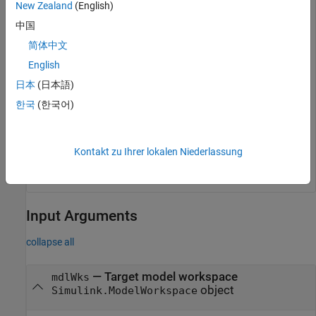
assignin(mdlWks,
'myOtherVar'
,7.22)
New Zealand
(English)
中国
Display a list of the variables in the model workspace.
简体中文
English
whos(mdlWks)
日本
(日本語)
한국
(한국어)
  Name            Size            Bytes  Class     Attr
  myOtherVar      1x1                 8  double        
Kontakt zu Ihrer lokalen Niederlassung
  myVar           1x1                 8  double  
Input Arguments
collapse all
—
Target model workspace
mdlWks
object
Simulink.ModelWorkspace