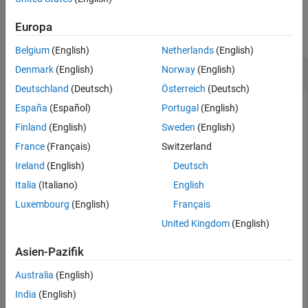
See Also
Examples
Europa
collapse all
Belgium
(English)
Netherlands
(English)
Return List of Variables in Model Workspace
Denmark
(English)
Norway
(English)
Deutschland
(Deutsch)
Österreich
(Deutsch)
Open the example model
.
vdp
España
(Español)
Portugal
(English)
Finland
(English)
Sweden
(English)
openExample(
'simulink_general/VanDerPolOscillatorExamp
France
(Français)
Switzerland
Ireland
(English)
Deutsch
Create a
object that represents the
Simulink.ModelWorkspace
Italia
(Italiano)
English
model workspace of
.
vdp
Luxembourg
(English)
Français
United Kingdom
(English)
mdlWks = get_param(
'vdp'
,
'ModelWorkspace'
);
Asien-Pazifik
Create some variables in the model workspace.
Australia
(English)
India
(English)
assignin(mdlWks,
'myVar'
,5.12)
