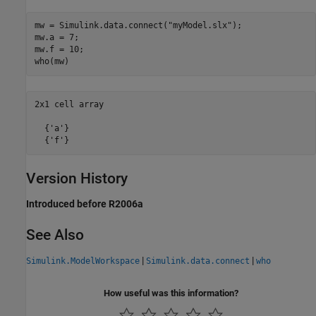
mw = Simulink.data.connect(
"myModel.slx"
);

mw.a = 7;

mw.f = 10;

2x1 cell array

  {'a'}

Version History
Introduced before R2006a
See Also
|
|
Simulink.ModelWorkspace
Simulink.data.connect
who
How useful was this information?