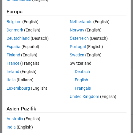
information on previously linked library dictionaries is lost.
Europa
example
Belgium
(English)
Netherlands
(English)
Examples
Denmark
(English)
Norway
(English)
Deutschland
(Deutsch)
Österreich
(Deutsch)
collapse all
España
(Español)
Portugal
(English)
Clear Cached Link Information for Library
Finland
(English)
Sweden
(English)
Dictionaries
France
(Français)
Switzerland
Ireland
(English)
Deutsch
To restore the ability to link your library to a library dictionary,
Italia
(Italiano)
English
remove corrupt cache information.
Luxembourg
(English)
Français
United Kingdom
(English)
Simulink.LibraryDictionary.resetLibraryLinks
Asien-Pazifik
Australia
(English)
Version History
India
(English)