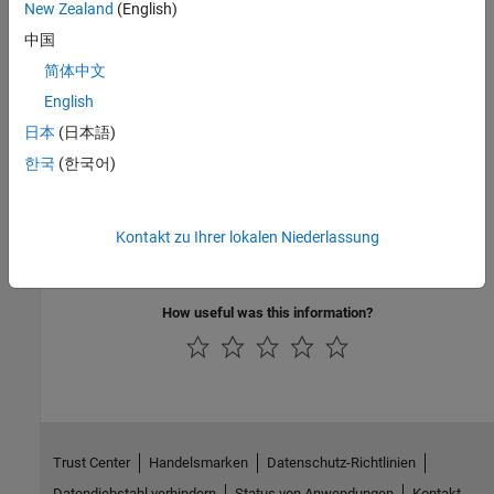
Introduced in R2022a
New Zealand
(English)
中国
See Also
简体中文
|
Simulink.LibraryDictionary.refresh
English
Simulink.LibraryDictionary.clear
日本
(日本語)
한국
(한국어)
Topics
Link Data Dictionary to Custom Libraries
Create Custom Library
Kontakt zu Ihrer lokalen Niederlassung
Design and Create a Custom Block
How useful was this information?
Trust Center
Handelsmarken
Datenschutz-Richtlinien
Datendiebstahl verhindern
Status von Anwendungen
Kontakt