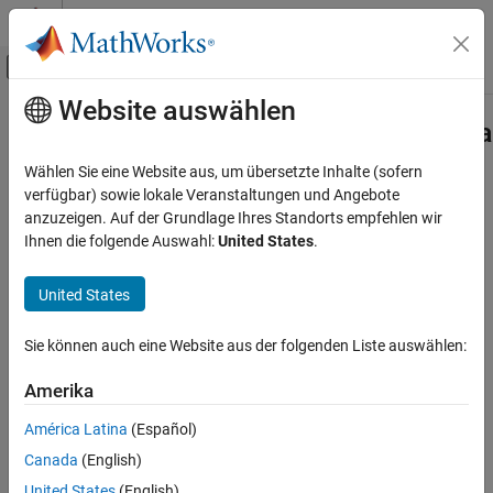
Weiter zum Inhalt
MATLAB Hilfe-Center
Umschaltung für Off-Canvas-Navigation
Website auswählen
Hauptinhalt
Startseite der Dokumentation
Simulink.LibraryDictionary.resetLibr
Simulink
Wählen Sie eine Website aus, um übersetzte Inhalte (sofern
Modeling
Clear cached information on library dictionary links
verfügbar) sowie lokale Veranstaltungen und Angebote
Manage Design Data
Since R2022a
anzuzeigen. Auf der Grundlage Ihres Standorts empfehlen wir
collapse all in page
Ihnen die folgende Auswahl:
United States
.
Simulink.LibraryDictionary.resetLibraryLinks
Syntax
ON THIS PAGE
United States
Syntax
Simulink.LibraryDictionary.resetLibraryLinks
Description
Sie können auch eine Website aus der folgenden Liste auswählen:
Description
Examples
Amerika
clears
Simulink.LibraryDictionary.resetLibraryLinks
Version History
previously cached information on library dictionary links. Use this
See Also
América Latina
(Español)
function when you are unable to link your library to a library
Canada
(English)
dictionary due to cache corruption. After calling this function, the
ability to link your library to a library dictionary is restored, but
United States
(English)