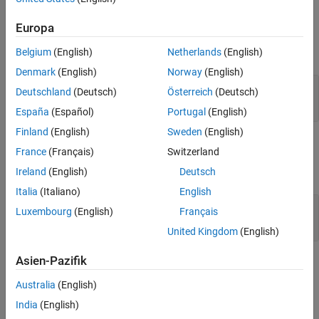
Output Arguments
Europa
expand all
Belgium
(English)
Netherlands
(English)
Denmark
(English)
Norway
(English)
— FileType description
FileReaderDescription
Deutschland
(Deutsch)
Österreich
(Deutsch)
character array
España
(Español)
Portugal
(English)
Finland
(English)
Sweden
(English)
Examples
France
(Français)
Switzerland
expand all
Ireland
(English)
Deutsch
Italia
(Italiano)
English
Subclass
Class and Implement
FileType
Luxembourg
(English)
Français
Method
getFileTypeDescription
United Kingdom
(English)
Asien-Pazifik
Version History
Australia
(English)
Introduced in R2020a
India
(English)