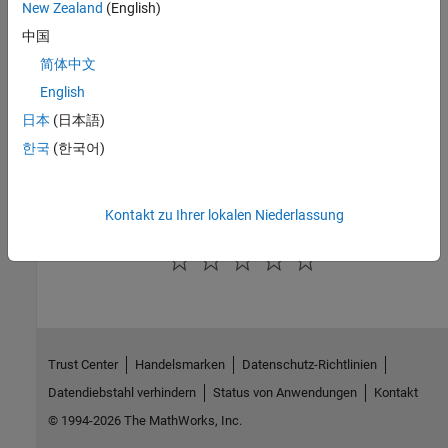
See Also
New Zealand
(English)
中国
|
|
Simulink.io.FileType
exportImpl
|
|
Simulink.io.FileType.isFileSupported
loadAVariableImpl
简体中文
|
|
loadImpl
validateFileNameImpl
whosImpl
English
日本
(日本語)
Topics
한국
(한국어)
Import Custom File Type
Create Custom File Type for Import
Kontakt zu Ihrer lokalen Niederlassung
How useful was this information?
Trust Center
Handelsmarken
Datenschutz-Richtlinien
Datendiebstahl verhindern
Status von Anwendungen
Kontakt
© 1994-2026 The MathWorks, Inc.