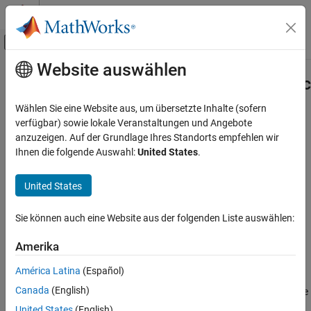
Weiter zum Inhalt
MATLAB Hilfe-Center
Umschaltung für Off-Canvas-Navigation
Website auswählen
Hauptinhalt
Startseite der Dokumentation
Simulink.io.FileType.getFileTypeDesc
Simulink
Wählen Sie eine Website aus, um übersetzte Inhalte (sofern
Simulation
Class:
Simulink.io.FileType
verfügbar) sowie lokale Veranstaltungen und Angebote
Prepare Model Inputs and Outputs
Namespace:
Simulink.io
anzuzeigen. Auf der Grundlage Ihres Standorts empfehlen wir
Ihnen die folgende Auswahl:
United States
.
Create Signal Data for Simulation
Get custom file reader description
Simulink.io.FileType.getFileTypeDescription
United States
expand all in page
ON THIS PAGE
Syntax
Syntax
Sie können auch eine Website aus der folgenden Liste auswählen:
Description
FileReaderDescription = getFileTypeDescription()
Amerika
Output Arguments
Description
Examples
América Latina
(Español)
Version History
Canada
(English)
returns the
= getFileTypeDescription()
FileReaderDescription
See Also
file reader description.
United States
(English)