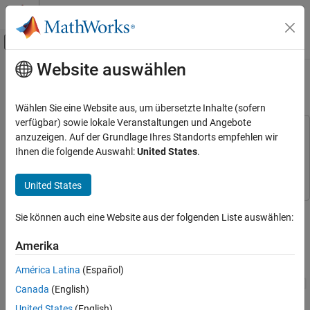
Weiter zum Inhalt
MATLAB Hilfe-Center
Umschaltung für Off-Canvas-Navigation
Website auswählen
Hauptinhalt
Startseite der Dokumentation
Multimode Variable-Size Signal
Simulink
Wählen Sie eine Website aus, um übersetzte Inhalte (sofern
Modeling
verfügbar) sowie lokale Veranstaltungen und Angebote
This example uses:
Configure Signals, States, and Parameters
anzuzeigen. Auf der Grundlage Ihres Standorts empfehlen wir
Stateflow
Stateflow
Ihnen die folgende Auswahl:
United States
.
Signals
Simulink
Simulink
Multimode Variable-Size Signal
United States
ON THIS PAGE
This example shows how to use different operation modes to
See Also
Sie können auch eine Website aus der folgenden Liste auswählen:
correspond to different signal sizes.
Amerika
Open and compile the model named
.
sldemo_varsize_multimode
América Latina
(Español)
Canada
(English)
United States
(English)