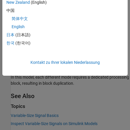
New Zealand
(English)
中国
简体中文
English
日本
(日本語)
한국
(한국어)
Kontakt zu Ihrer lokalen Niederlassung
In this model, each different mode requires a dedicated processing
block, resulting in block duplication.
See Also
Topics
Variable-Size Signal Basics
Inspect Variable-Size Signals on Simulink Models