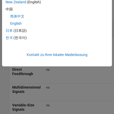
New Zealand
(English)
Output
中国
expand all
简体中文
English
Port_1
—
Output signal
scalar | vector | matrix
日本
(日本語)
한국
(한국어)
Block Characteristics
Kontakt zu Ihrer lokalen Niederlassung
Data Types
|
|
|
double
fixed point
integer
single
Direct
no
Feedthrough
Multidimensional
no
Signals
Variable-Size
no
Signals