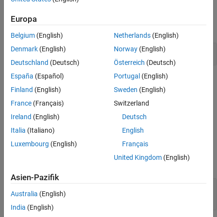
Version History
Examples
See Also
Europa
expand all
Belgium
(English)
Netherlands
(English)
Denmark
(English)
Norway
(English)
Increment and Decrement Real-World Values
Deutschland
(Deutsch)
Österreich
(Deutsch)
España
(Español)
Portugal
(English)
Limitations
Finland
(English)
Sweden
(English)
The
Decrement Time To Zero
block works only with fixed sample
France
(Français)
Switzerland
rates and does not work inside a triggered subsystem.
Ireland
(English)
Deutsch
Ports
Italia
(Italiano)
English
Luxembourg
(English)
Français
Input
United Kingdom
(English)
expand all
Asien-Pazifik
Port_1
—
Input signal
Australia
(English)
scalar | vector | matrix
India
(English)