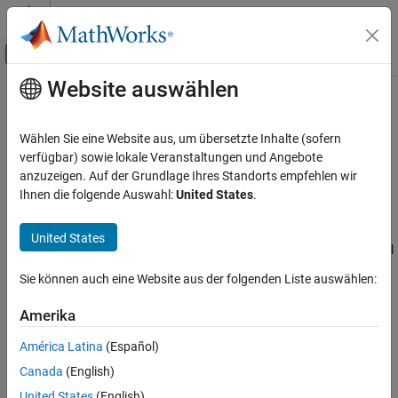
Weiter zum Inhalt
MATLAB Hilfe-Center
Umschaltung für Off-Canvas-Navigation
Website auswählen
Hauptinhalt
Startseite der Dokumentation
Decrement Time To Zero
Simulink
Wählen Sie eine Website aus, um übersetzte Inhalte (sofern
Simulink Environment Fundamentals
Decrease real-world value of signal by sample time, but only to
verfügbar) sowie lokale Veranstaltungen und Angebote
Block Libraries
zero
anzuzeigen. Auf der Grundlage Ihres Standorts empfehlen wir
Ihnen die folgende Auswahl:
United States
.
Additional Math and Discrete
expand all in page
Libraries:
Decrement Time To Zero
United States
Simulink / Additional Math & Discrete / Additional
ON THIS PAGE
Math: Increment - Decrement
Description
Sie können auch eine Website aus der folgenden Liste auswählen:
Examples
Description
Amerika
Limitations
The
Decrement Time To Zero
block decreases the real-world value
Ports
América Latina
(Español)
of the signal by the sample time,
. The output never goes below
Ts
Block Characteristics
Canada
(English)
zero.
Extended Capabilities
United States
(English)