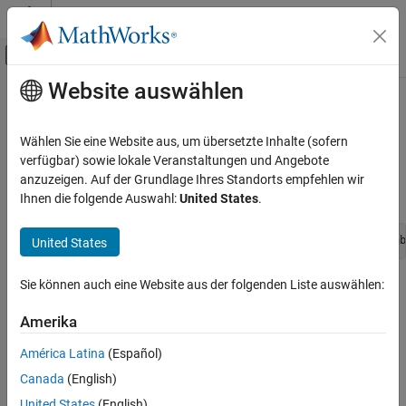
Weiter zum Inhalt
MATLAB Hilfe-Center
Umschaltung für Off-Canvas-Navigation
Website auswählen
Hauptinhalt
Startseite der Dokumentation
ssSetSignalSizesComputeType
Simulink
Wählen Sie eine Website aus, um übersetzte Inhalte (sofern
Block and Blockset Authoring
Set the type of output dependency on the input signal.
verfügbar) sowie lokale Veranstaltungen und Angebote
Author Block Algorithms
anzuzeigen. Auf der Grundlage Ihres Standorts empfehlen wir
Syntax
Ihnen die folgende Auswahl:
United States
.
Author Blocks Using C/C++
Author Blocks Using C MEX S-Functions
void ssSetSignalSizesComputeType (SimStruct *S, SS_Variab
United States
Configure C/C++ S-Function Features
ssSetSignalSizesComputeType
Sie können auch eine Website aus der folgenden Liste auswählen:
Arguments
ON THIS PAGE
Amerika
S
Syntax
SimStruct that represents an
S-Function
block.
Arguments
América Latina
(Español)
Returns
Canada
(English)
Type
Description
Enum value corresponding to the signal size compute type.
United States
(English)