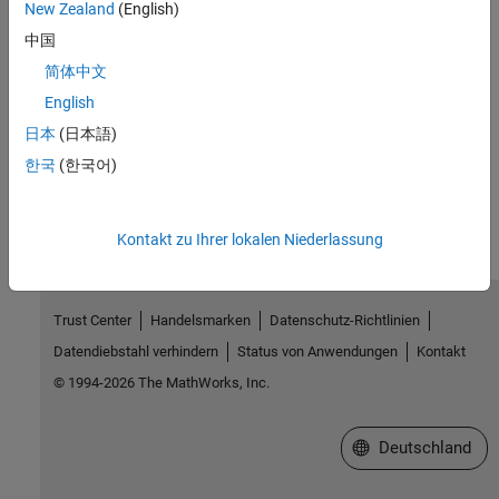
New Zealand
(English)
,
ssSetAsyncTimerDataType
ssSetAsyncTimerAttributes
中国
简体中文
Version History
English
Introduced before R2006a
日本
(日本語)
한국
(한국어)
How useful was this information?
Kontakt zu Ihrer lokalen Niederlassung
Trust Center
Handelsmarken
Datenschutz-Richtlinien
Datendiebstahl verhindern
Status von Anwendungen
Kontakt
© 1994-2026 The MathWorks, Inc.
Website auswählen
Deutschland