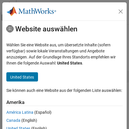
Weiter zum Inhalt
MATLAB Hilfe-Center
Umschaltung für Off-Canvas-Navigation
Website auswählen
Hauptinhalt
Startseite der Dokumentation
ssSetAsyncTimerDataType
Simulink
Wählen Sie eine Website aus, um übersetzte Inhalte (sofern
Block and Blockset Authoring
sets the data type of the asynchronous task
verfügbar) sowie lokale Veranstaltungen und Angebote
Author Block Algorithms
anzuzeigen. Auf der Grundlage Ihres Standorts empfehlen wir
Syntax
Ihnen die folgende Auswahl:
United States
.
Author Blocks Using C/C++
Author Blocks Using C MEX S-Functions
ssSetAsyncTimerDataType(rtM *S, int clockTickDataType)
United States
Configure C/C++ S-Function Features
ssSetAsyncTimerDataType
Sie können auch eine Website aus der folgenden Liste auswählen:
Arguments
ON THIS PAGE
Amerika
S
Syntax
SimStruct that represents an
S-Function
block.
Arguments
América Latina
(Español)
Returns
Canada
(English)
clockTickDataType
Description
The data type enumerations. Allowed values are
United States
(English)