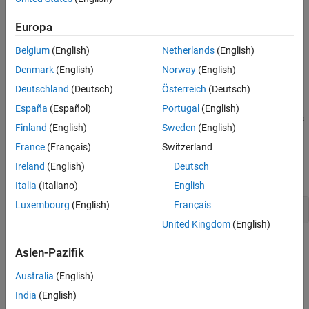
Examples
,
,
and
.
SS_TIMER_UINT32_PAIR
SS_UINT32
SS_UINT16
SS_UINT8
Languages
Europa
Returns
See Also
Belgium
(English)
Netherlands
(English)
Version History
None
Denmark
(English)
Norway
(English)
Deutschland
(Deutsch)
Österreich
(Deutsch)
Description
España
(Español)
Portugal
(English)
When creating S-functions, set the data type of the asynchronous
Finland
(English)
Sweden
(English)
task using the
to when create an
ssSetAsyncTimerDataType
France
(Français)
Switzerland
asynchronous function initiator block.
Ireland
(English)
Deutsch
Examples
Italia
(Italiano)
English
Luxembourg
(English)
Français
ssSetAsyncTimerDataType(S, SS_UINT32);
United Kingdom
(English)
Languages
Asien-Pazifik
C, C++
Australia
(English)
India
(English)
See Also