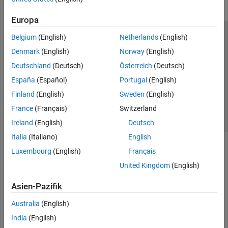
Europa
Belgium
(English)
Netherlands
(English)
Trust Center
Handelsmarken
Datenschutz-Richtlinien
Denmark
(English)
Norway
(English)
Datendiebstahl verhindern
Status von Anwendungen
Kontakt
Deutschland
(Deutsch)
Österreich
(Deutsch)
© 1994-2026 The MathWorks, Inc.
España
(Español)
Portugal
(English)
Finland
(English)
Sweden
(English)
Website auswählen
Deutschland
France
(Français)
Switzerland
Ireland
(English)
Deutsch
Italia
(Italiano)
English
Luxembourg
(English)
Français
United Kingdom
(English)
Asien-Pazifik
Australia
(English)
India
(English)