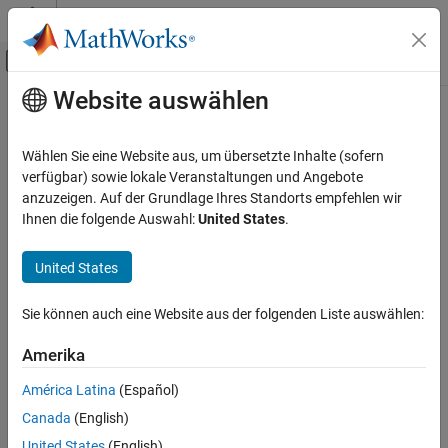
Weiter zum Inhalt
MATLAB Hilfe-Center
Umschaltung für Off-Canvas-Navigation
Website auswählen
Hauptinhalt
Startseite der Dokumentation
Wählen Sie eine Website aus, um übersetzte Inhalte (sofern
verfügbar) sowie lokale Veranstaltungen und Angebote
anzuzeigen. Auf der Grundlage Ihres Standorts empfehlen wir
How useful was this information?
Ihnen die folgende Auswahl:
United States
.
United States
Sie können auch eine Website aus der folgenden Liste auswählen:
Amerika
América Latina
(Español)
Canada
(English)
United States
(English)