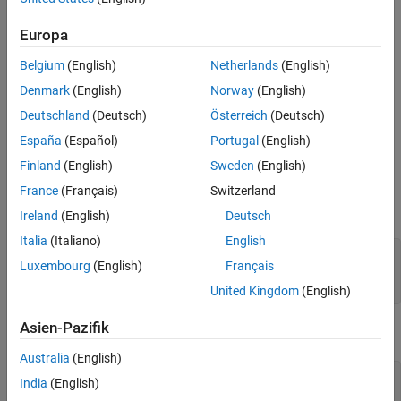
JMAAB — a, b
Verification
Europa
MATLAB
Versions
Last Changed
Version History
Belgium
(English)
Netherlands
(English)
All
Denmark
(English)
Norway
(English)
Rule
Deutschland
(Deutsch)
Österreich
(Deutsch)
España
(Español)
Portugal
(English)
Sub ID a
Finland
(English)
Sweden
(English)
Multiple execution statements shall not be written in a single line.
France
(Français)
Switzerland
Example — Correct
Ireland
(English)
Deutsch
Italia
(Italiano)
English
if foo > 0

Luxembourg
(English)
Français
   bar = 10;

end
United Kingdom
(English)
Asien-Pazifik
Example — Incorrect
Australia
(English)
if foo > 0;bar = 10;

India
(English)
end