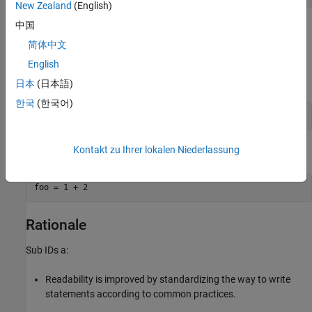
New Zealand
(English)
中国
Sub ID b
简体中文
Executable statements shall end with a semicolon.
English
Example — Correct
日本
(日本語)
한국
(한국어)
foo = 1 + 2;
Kontakt zu Ihrer lokalen Niederlassung
Example — Incorrect
foo = 1 + 2
Rationale
Sub IDs a:
Readability is improved by standardizing the way to write
statements according to common practices.