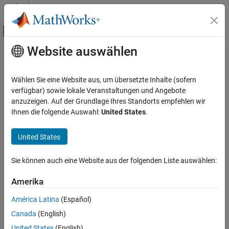
Weiter zum Inhalt
MATLAB Hilfe-Center
Umschaltung für Off-Canvas-Navigation
Website auswählen
Hauptinhalt
Startseite der Dokumentation
mp_0007: How to describe
executable statements
Simulink
Wählen Sie eine Website aus, um übersetzte Inhalte (sofern
Modeling
verfügbar) sowie lokale Veranstaltungen und Angebote
Modeling Guidelines
anzuzeigen. Auf der Grundlage Ihres Standorts empfehlen wir
Since R2024b
Ihnen die folgende Auswahl:
United States
.
MAB Modeling Guidelines
Guideline Publication
Simulink
®
Control Algorithm Modeling Guidelines - Using
MATLAB
,
United States
®
®
Simulink
, and
Stateflow
mp_0007: How to describe executable
statements
Sie können auch eine Website aus der folgenden Liste auswählen:
Version 6.0
ON THIS PAGE
Guideline Publication
Amerika
Sub ID Recommendations
Sub ID Recommendations
América Latina
(Español)
MATLAB Versions
NA-MAAB — a, b
Canada
(English)
Rule
United States
(English)
Rationale