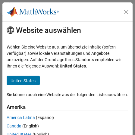
Weiter zum Inhalt
MATLAB Hilfe-Center
Umschaltung für Off-Canvas-Navigation
Website auswählen
Hauptinhalt
Startseite der Dokumentation
jc_0722: Local data definition in
parallel states
Simulink
Wählen Sie eine Website aus, um übersetzte Inhalte (sofern
Modeling
verfügbar) sowie lokale Veranstaltungen und Angebote
Modeling Guidelines
anzuzeigen. Auf der Grundlage Ihres Standorts empfehlen wir
Guideline Publication
Ihnen die folgende Auswahl:
United States
.
MAB Modeling Guidelines
®
Control Algorithm Modeling Guidelines - Using MATLAB
,
Stateflow
®
®
Simulink
, and Stateflow
United States
jc_0722: Local data definition in parallel
states
Version 6.0
Sie können auch eine Website aus der folgenden Liste auswählen:
ON THIS PAGE
Sub ID Recommendations
Guideline Publication
Amerika
Sub ID Recommendations
NA-MAAB — a
América Latina
(Español)
MATLAB Versions
Canada
(English)
Rule
JMAAB — a
United States
(English)
Rationale