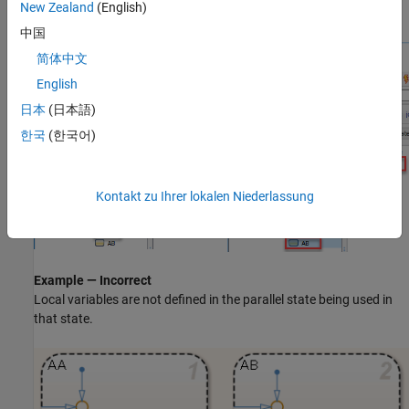
New Zealand
(English)
中国
简体中文
English
日本
(日本語)
한국
(한국어)
Kontakt zu Ihrer lokalen Niederlassung
Example — Incorrect
Local variables are not defined in the parallel state being used in
that state.