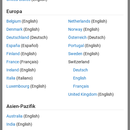
MATLAB
Versions
Verification
Europa
Last Changed
All
See Also
Belgium
(English)
Netherlands
(English)
Version History
Rule
Denmark
(English)
Norway
(English)
Deutschland
(Deutsch)
Österreich
(Deutsch)
Sub ID a
España
(Español)
Portugal
(English)
Local variables that are completely in one parallel state shall be
Finland
(English)
Sweden
(English)
defined in that state.
France
(Français)
Switzerland
Custom Parameter
Ireland
(English)
Deutsch
Not Applicable
Italia
(Italiano)
English
Example — Correct
Luxembourg
(English)
Français
Local variables are defined in the parallel state being used in that
United Kingdom
(English)
state.
Asien-Pazifik
Australia
(English)
India
(English)