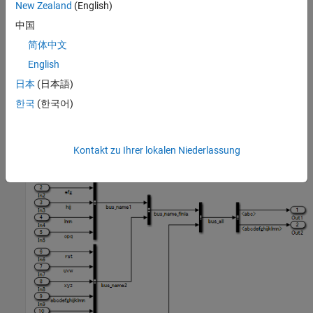
Example — Correct
New Zealand
(English)
Signal name length is less than 63 characters.
中国
简体中文
English
日本
(日本語)
한국
(한국어)
The length of the hierarchical signal name (full path)
is less than
bus_all.bus_name_finla.bus_name2.abcdefghijklmn
or equal to 63 characters.
Kontakt zu Ihrer lokalen Niederlassung