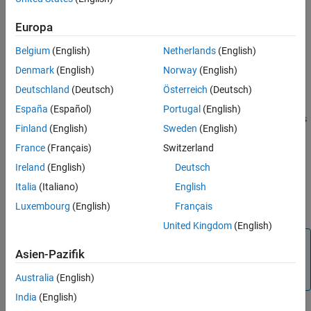
MATLAB
Versions
Verification
Europa
Last Changed
All
See Also
Belgium
(English)
Netherlands
(English)
Version History
Rule
Denmark
(English)
Norway
(English)
Deutschland
(Deutsch)
Österreich
(Deutsch)
Sub ID a
España
(Español)
Portugal
(English)
The number of characters in the signal and bus name shall be less
Finland
(English)
Sweden
(English)
than or equal to configured limit. Default value is 63 characters.
France
(Français)
Switzerland
Custom Parameter
Ireland
(English)
Deutsch
Maximum signal name length
Italia
(Italiano)
English
Maximum bus name length
Luxembourg
(English)
Français
United Kingdom
(English)
Note
Asien-Pazifik
The MATLAB limit for the number of characters you can
use in signal and bus names is 2048.
Australia
(English)
India
(English)