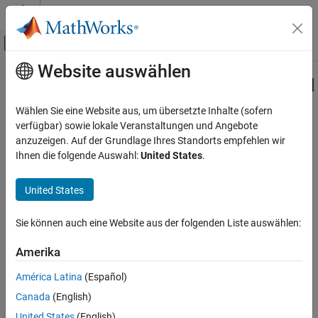
Weiter zum Inhalt
MATLAB Hilfe-Center
Umschaltung für Off-Canvas-Navigation
Website auswählen
Hauptinhalt
Startseite der Dokumentation
jc_0245: Length restriction for signal
and bus names
Simulink
Wählen Sie eine Website aus, um übersetzte Inhalte (sofern
Modeling
verfügbar) sowie lokale Veranstaltungen und Angebote
Modeling Guidelines
anzuzeigen. Auf der Grundlage Ihres Standorts empfehlen wir
Guideline Publication
Ihnen die folgende Auswahl:
United States
.
MAB Modeling Guidelines
®
Control Algorithm Modeling Guidelines - Using MATLAB
,
Naming Conventions
®
®
Simulink
, and Stateflow
United States
jc_0245: Length restriction for signal and bus
names
Version 6.0
Sie können auch eine Website aus der folgenden Liste auswählen:
ON THIS PAGE
Sub ID Recommendations
Guideline Publication
Amerika
Sub ID Recommendations
NA-MAAB — a
América Latina
(Español)
MATLAB Versions
Canada
(English)
Rule
JMAAB — a
United States
(English)
Rationale