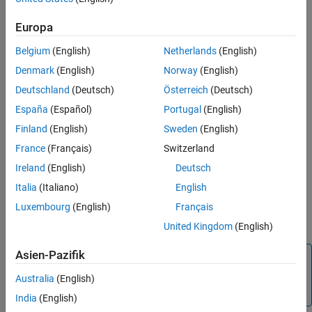
MATLAB
Versions
Verification
Europa
Last Changed
All
Version History
Belgium
(English)
Netherlands
(English)
Rule
Denmark
(English)
Norway
(English)
Deutschland
(Deutsch)
Österreich
(Deutsch)
Sub ID a
España
(Español)
Portugal
(English)
The number of characters in the
Inport
and
Outport
block name
Finland
(English)
Sweden
(English)
shall be less than or equal to configured limit. Default value is 63
characters.
France
(Français)
Switzerland
Ireland
(English)
Deutsch
Custom Parameter
Italia
(Italiano)
English
Maximum Inport block name length
Luxembourg
(English)
Français
Maximum Outport block name length
United Kingdom
(English)
Asien-Pazifik
Note
The MATLAB limit for the number of characters you can
Australia
(English)
use in
Inport
and
Outport
block names is 2048.
India
(English)