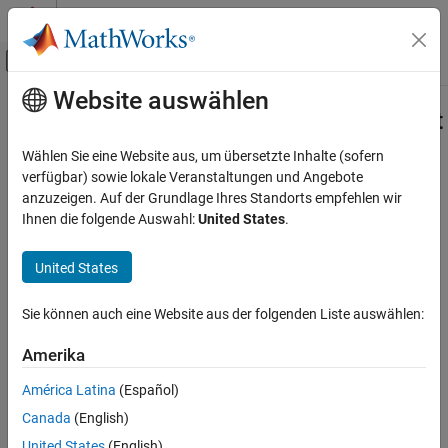
Weiter zum Inhalt
MATLAB Hilfe-Center
Umschaltung für Off-Canvas-Navigation
Website auswählen
Hauptinhalt
Startseite der Dokumentation
jc_0244: Length restriction for Inport
and Outport names
Simulink
Wählen Sie eine Website aus, um übersetzte Inhalte (sofern
Modeling
verfügbar) sowie lokale Veranstaltungen und Angebote
Modeling Guidelines
anzuzeigen. Auf der Grundlage Ihres Standorts empfehlen wir
Guideline Publication
Ihnen die folgende Auswahl:
United States
.
MAB Modeling Guidelines
®
Control Algorithm Modeling Guidelines - Using MATLAB
,
Naming Conventions
®
®
Simulink
, and Stateflow
United States
jc_0244: Length restriction for Inport and
Outport names
Version 6.0
Sie können auch eine Website aus der folgenden Liste auswählen:
ON THIS PAGE
Sub ID Recommendations
Guideline Publication
Amerika
Sub ID Recommendations
NA-MAAB — a
América Latina
(Español)
MATLAB Versions
Canada
(English)
Rule
JMAAB — a
United States
(English)
Rationale