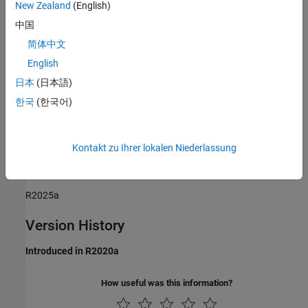
New Zealand
(English)
Rationale
中国
Sub ID a:
简体中文
English
Code generation may not be possible.
日本
(日本語)
Verification
한국
(한국어)
Model Advisor check:
Check length of Inport and Outport names
(Simulink Check)
Kontakt zu Ihrer lokalen Niederlassung
Last Changed
R2025a
Version History
Introduced in R2020a
How useful was this information?