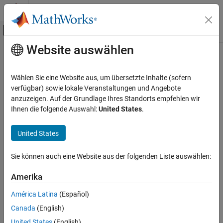
Weiter zum Inhalt
MATLAB Hilfe-Center
Umschaltung für Off-Canvas-Navigation
Website auswählen
Hauptinhalt
Startseite der Dokumentation
Controlled Flux Source
Physikalische Modellierung
Wählen Sie eine Website aus, um übersetzte Inhalte (sofern
Ideal flux source driven by input signal
verfügbar) sowie lokale Veranstaltungen und Angebote
Simscape
anzuzeigen. Auf der Grundlage Ihres Standorts empfehlen wir
Foundation Block Libraries
Library
Ihnen die folgende Auswahl:
United States
.
Electromagnetic Models
Magnetic Sources
Magnetic Sources
United States
Controlled Flux Source
Sie können auch eine Website aus der folgenden Liste auswählen:
ON THIS PAGE
Library
Amerika
Description
América Latina
(Español)
Description
Ports
Canada
(English)
Extended Capabilities
The
Controlled Flux Source
block represents an ideal flux source
United States
(English)
Version History