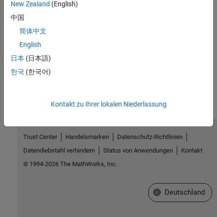
New Zealand
(English)
Introduced in R2010a
中国
See Also
简体中文
English
Flux Source
日本
(日本語)
How useful was this information?
한국
(한국어)
Kontakt zu Ihrer lokalen Niederlassung
Trust Center
Handelsmarken
Datenschutz-Richtlinien
Datendiebstahl verhindern
Status von Anwendungen
Kontakt
© 1994-2026 The MathWorks, Inc.
Website auswählen
Deutschland