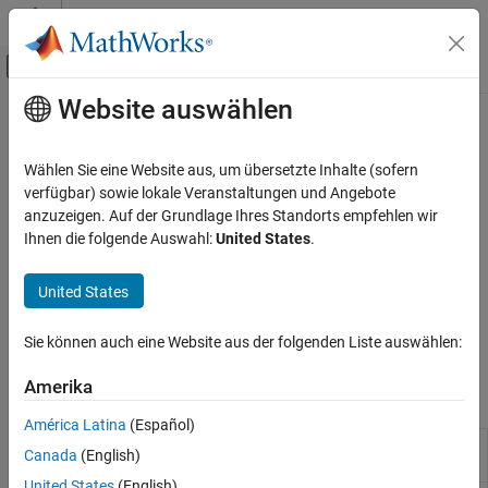
Weiter zum Inhalt
MATLAB Hilfe-Center
Umschaltung für Off-Canvas-Navigation
Website auswählen
Hauptinhalt
Startseite der Dokumentation
Sensors
Physikalische Modellierung
Wählen Sie eine Website aus, um übersetzte Inhalte (sofern
Sensorblöcke für positionsbasierte Kraft und
verfügbar) sowie lokale Veranstaltungen und Angebote
Simscape
Translationsbewegung
anzuzeigen. Auf der Grundlage Ihres Standorts empfehlen wir
„Foundation“-Blockbibliotheken
Diese Bibliothek enthält Sensoren für positionsbasierte Kraft und
Ihnen die folgende Auswahl:
United States
.
Mechanische positionsbasierte
Translationsbewegung. Diese Blöcke geben physikalische Signale
Translationsmodelle
®
anstelle von regulären Simulink
-Signalen aus. Informationen
United States
Kategorie
dazu, wie Sie diese Blöcke mit Simulink-Scopes oder anderen
Simulink-Blöcken verbinden, finden Sie unter
Verbinden von
Elements
Sie können auch eine Website aus der folgenden Liste auswählen:
Simscape-Diagrammen mit Simulink-Quellen und -Scopes
.
Sensors
Amerika
Sources
Simscape-Blöcke
Utilities
América Latina
(Español)
Positionsbasierte Translationssysteme
Force Sensor(PB)
Force sensor in position-based
Canada
(English)
translational systems
(Seit R2024b)
United States
(English)