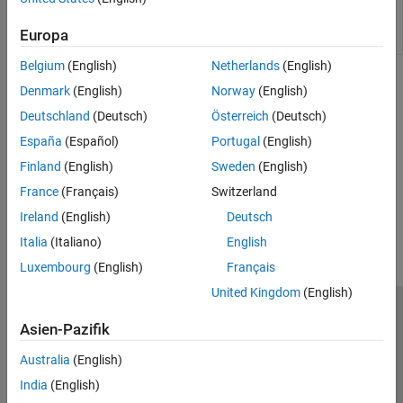
Translational
Motion sensor in position-based
MotionSensor
translational systems
(Seit R2024b)
Europa
(PB)
Belgium
(English)
Netherlands
(English)
Themen
Denmark
(English)
Norway
(English)
Deutschland
(Deutsch)
Österreich
(Deutsch)
Modeling Mechanical Position-Based Translational Systems
Steps and guidelines for position-based mechanical translational
España
(Español)
Portugal
(English)
modeling.
Finland
(English)
Sweden
(English)
France
(Français)
Switzerland
How useful was this information?
Ireland
(English)
Deutsch
Italia
(Italiano)
English
Luxembourg
(English)
Français
United Kingdom
(English)
Trust Center
Handelsmarken
Datenschutz-Richtlinien
Asien-Pazifik
Datendiebstahl verhindern
Status von Anwendungen
Kontakt
Australia
(English)
© 1994-2026 The MathWorks, Inc.
India
(English)