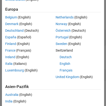
when implementing an event action method, such as
.
timer
Europa
Output Arguments
Belgium
(English)
Netherlands
(English)
expand all
Denmark
(English)
Norway
(English)
Deutschland
(Deutsch)
Österreich
(Deutsch)
— Event
event
España
(Español)
Portugal
(English)
®
MATLAB
structure
Finland
(English)
Sweden
(English)
France
(Français)
Switzerland
Examples
Ireland
(English)
Deutsch
expand all
Italia
(Italiano)
English
Luxembourg
(English)
Français
Destroy Entity in Current Event Action Context
United Kingdom
(English)
Asien-Pazifik
Version History
Australia
(English)
Introduced in R2016a
India
(English)