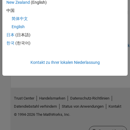
See Also
New Zealand
(English)
中国
|
|
|
|
cancelDestroy
cancelGenerate
cancelForward
cancelIterate
|
|
|
|
简体中文
cancelTimer
eventForward
eventGenerate
eventIterate
eventTimer
English
日本
(日本語)
Topics
한국
(한국어)
Create Custom Blocks Using MATLAB Discrete-Event System Block
How useful was this information?
Kontakt zu Ihrer lokalen Niederlassung
Trust Center
Handelsmarken
Datenschutz-Richtlinien
Datendiebstahl verhindern
Status von Anwendungen
Kontakt
© 1994-2026 The MathWorks, Inc.