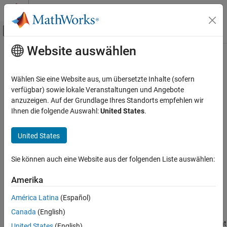
Weiter zum Inhalt
MATLAB Hilfe-Center
Umschaltung für Off-Canvas-Navigation
Website auswählen
Hauptinhalt
Startseite der Dokumentation
eventDestroy
Event-Based Modeling
Wählen Sie eine Website aus, um übersetzte Inhalte (sofern
Class:
matlab.DiscreteEventSystem
verfügbar) sowie lokale Veranstaltungen und Angebote
SimEvents
Namespace:
matlab
anzuzeigen. Auf der Grundlage Ihres Standorts empfehlen wir
Block Authoring
Ihnen die folgende Auswahl:
United States
.
Discrete-Event System Objects
Create entity destroy event
United States
eventDestroy
expand all in page
Syntax
ON THIS PAGE
Sie können auch eine Website aus der folgenden Liste auswählen:
Syntax
event=eventDestroy()
Description
Amerika
Output Arguments
Description
América Latina
(Español)
Examples
Canada
(English)
creates an event to destroy an entity. You
Version History
=eventDestroy()
event
can then schedule this event by returning it as an output argument
See Also
United States
(English)