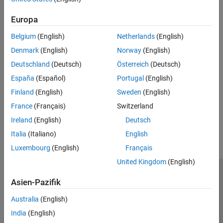
calendar, of upcoming events that are scheduled for the current
simulation time or future times.
Europa
Debug SimEvents Models
Belgium
(English)
Netherlands
(English)
Use the model
SimEvents Debugger
block to debug the model.
Denmark
(English)
Norway
(English)
Deutschland
(Deutsch)
Österreich
(Deutsch)
Visualization and Animation for Debugging
Visualize and animate simulations in SimEvents models using
España
(Español)
Portugal
(English)
®
tools available in Simulink
and SimEvents software.
Finland
(English)
Sweden
(English)
France
(Français)
Switzerland
How useful was this information?
Ireland
(English)
Deutsch
Italia
(Italiano)
English
Luxembourg
(English)
Français
United Kingdom
(English)
Trust Center
Handelsmarken
Datenschutz-Richtlinien
Asien-Pazifik
Datendiebstahl verhindern
Status von Anwendungen
Kontakt
Australia
(English)
© 1994-2026 The MathWorks, Inc.
India
(English)