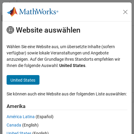
Weiter zum Inhalt
MATLAB Hilfe-Center
Umschaltung für Off-Canvas-Navigation
Website auswählen
Hauptinhalt
Startseite der Dokumentation
Debug Simulation
Event-Based Modeling
Wählen Sie eine Website aus, um übersetzte Inhalte (sofern
®
SimEvents
debugger, simulation stepping
verfügbar) sowie lokale Veranstaltungen und Angebote
SimEvents
Use SimEvents debugger to inspect entities in storage blocks and
anzuzeigen. Auf der Grundlage Ihres Standorts empfehlen wir
Simulation, Debugging, and Visualization
the attribute values. Set breakpoints on blocks and events for
Ihnen die folgende Auswahl:
United States
.
debugging.
Kategorie
Debug Simulation
United States
Blocks
Create Custom Visualization
Sie können auch eine Website aus der folgenden Liste auswählen:
SimEvents Debugger
Debug
SimEvents
models
Amerika
Topics
América Latina
(Español)
Event Calendar
Canada
(English)
During a simulation, the model maintains a list, called the event
United States
(English)