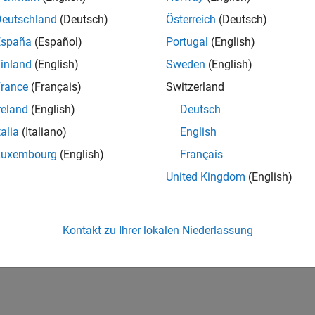
ecessary.
Deutschland
(Deutsch)
Österreich
(Deutsch)
España
(Español)
Portugal
(English)
inland
(English)
Sweden
(English)
Manufacturer
rance
(Français)
Switzerland
ic Engine
Generic Engine
reland
(English)
Deutsch
talia
(Italiano)
English
Luxembourg
(English)
Français
United Kingdom
(English)
Kontakt zu Ihrer lokalen Niederlassung