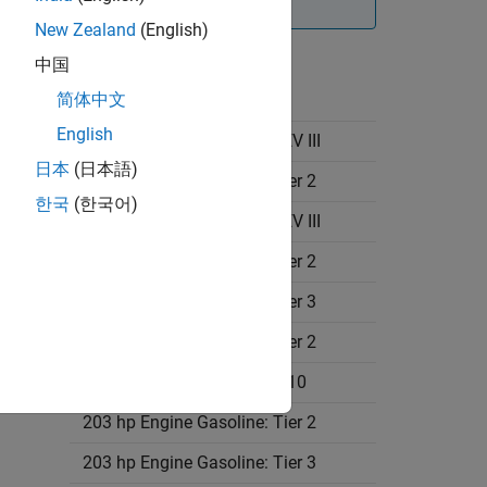
New Zealand
(English)
中国
简体中文
Component
English
155 hp Engine Gasoline: LEV III
日本
(日本語)
155 hp Engine Gasoline: Tier 2
한국
(한국어)
173 hp Engine Gasoline: LEV III
174 hp Engine Gasoline: Tier 2
174 hp Engine Gasoline: Tier 3
178 hp Engine Gasoline: Tier 2
185 hp Engine Gasoline: E 10
203 hp Engine Gasoline: Tier 2
203 hp Engine Gasoline: Tier 3