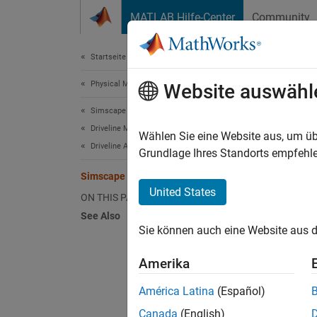
Weiter zum Inhalt
MATLAB Hilfe-Center
Community
Document
Startseite der Dokumentation
Physical Modeling
Sims
Website auswähl
Simscape Driveline
Driveline Modeling
The
Si
Wählen Sie eine Website aus, um üb
Driveline Actuation
the par
Grundlage Ihres Standorts empfehle
Simsca
Simscape Driveline Part Collection
Manage
United States
ON THIS PAGE
See Also
N
Sie können auch eine Website aus d
P
Amerika
f
a
América Latina
(Español)
e
Canada
(English)