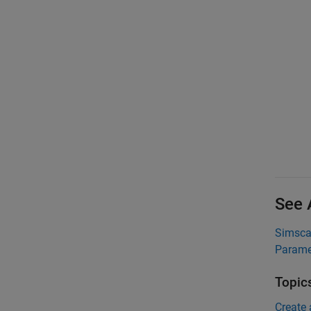
See 
Simscap
Parame
Topic
Create 