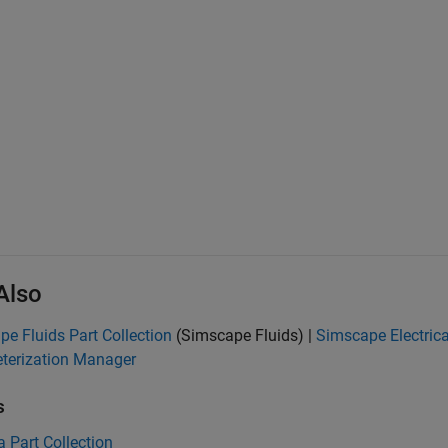
Also
e Fluids Part Collection
(Simscape Fluids)
|
Simscape Electrica
terization Manager
s
a Part Collection