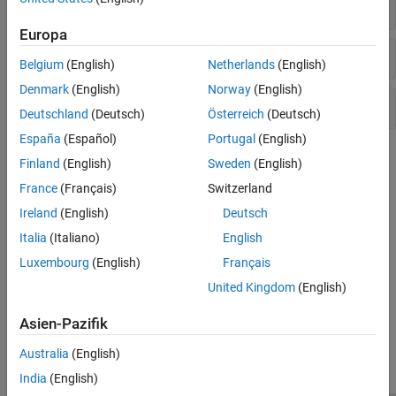
Specialized and Customized Components
Noise Sources
Europa
Sinusoidal Sources
Belgium
(English)
Netherlands
(English)
Denmark
(English)
Norway
(English)
Dampers
Deutschland
(Deutsch)
Österreich
(Deutsch)
España
(Español)
Portugal
(English)
Topics
Finland
(English)
Sweden
(English)
France
(Français)
Switzerland
Model Drivetrain Noise
Model random noise in a drivetrain.
Ireland
(English)
Deutsch
Italia
(Italiano)
English
Model and Detect Drivetrain Faults
Luxembourg
(English)
Français
Model faults that disturb drivetrains.
United Kingdom
(English)
How useful was this information?
Asien-Pazifik
Australia
(English)
India
(English)