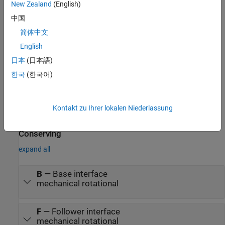
New Zealand
(English)
v
is the offset rotational velocity of the output.
o
中国
A
is the peak amplitude of the sinusoid.
简体中文
English
f
is frequency of the sinusoid in Hz.
日本
(日本語)
t
is time.
한국
(한국어)
φ is phase shift of the sinusoid.
Kontakt zu Ihrer lokalen Niederlassung
Ports
Conserving
expand all
B
—
Base interface
mechanical rotational
F
—
Follower interface
mechanical rotational