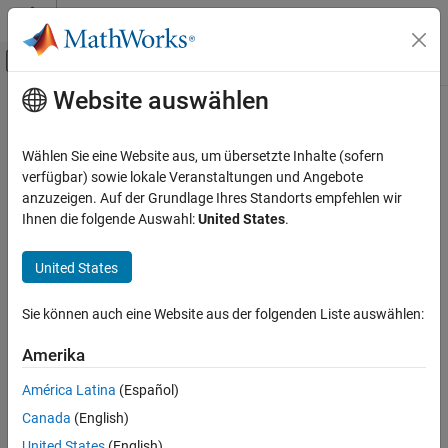
Weiter zum Inhalt
MATLAB Hilfe-Center
Umschaltung für Off-Canvas-Navigation
Website auswählen
Hauptinhalt
Startseite der Dokumentation
Sinusoidal Rotational Velocity
Source
Physical Modeling
Wählen Sie eine Website aus, um übersetzte Inhalte (sofern
verfügbar) sowie lokale Veranstaltungen und Angebote
Simscape Driveline
anzuzeigen. Auf der Grundlage Ihres Standorts empfehlen wir
Produce sinusoidal rotational velocity
Driveline Modeling
Ihnen die folgende Auswahl:
United States
.
Drivetrain Disturbances
expand all in page
United States
Simscape Driveline
Libraries:
Sources
Simscape / Driveline / Sources
Sie können auch eine Website aus der folgenden Liste auswählen:
Sinusoidal Rotational Velocity Source
Description
Amerika
ON THIS PAGE
Description
América Latina
(Español)
The
Sinusoidal Rotational Velocity Source
block produces
sinusoidal rotational velocity with a constant offset.
Ports
Canada
(English)
Parameters
United States
(English)