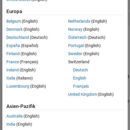
Waveform Generation
Europa
Physical Layer Components
Belgium
(English)
Netherlands
(English)
Denmark
(English)
Norway
(English)
Topics
Deutschland
(Deutsch)
Österreich
(Deutsch)
España
(Español)
Portugal
(English)
GPS and How It Works
Learn about GPS, its segments, and how GPS and other GNSS
Finland
(English)
Sweden
(English)
signals work using the ranging and trilateration technique.
France
(Français)
Switzerland
Ireland
(English)
Deutsch
GPS Signals
Describes the signal specifications of legacy (C/A and P-code) and
Italia
(Italiano)
English
modernized (L1C, L2C, and L5) GPS signals.
Luxembourg
(English)
Français
United Kingdom
(English)
Galileo Signals
Understand Galileo signal characteristics and navigation message
Asien-Pazifik
formats.
Australia
(English)
Featured Examples
India
(English)