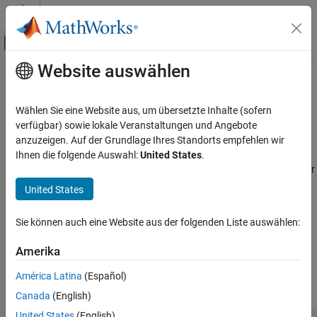
Weiter zum Inhalt
MATLAB Hilfe-Center
Umschaltung für Off-Canvas-Navigation
Website auswählen
Hauptinhalt
Startseite der Dokumentation
GNSS Signal Transmission
Wireless Communications
Wählen Sie eine Website aus, um übersetzte Inhalte (sofern
Generate GNSS waveforms for GPS, Galileo, NavIC, and QZSS
verfügbar) sowie lokale Veranstaltungen und Angebote
Satellite Communications Toolbox
systems
anzuzeigen. Auf der Grundlage Ihres Standorts empfehlen wir
Signal Transmission
Generate satellite navigation signals for GPS, Galileo, NavIC, and
Ihnen die folgende Auswahl:
United States
.
QZSS systems. The toolbox also offers multiplexing techniques for
Kategorie
GNSS signals.
Satellite RF Signal Transmission
United States
GNSS Signal Transmission
To explore the signal recovery aspects of GNSS signals, see the
Optical Signal Transmission
Sie können auch eine Website aus der folgenden Liste auswählen:
Link-Level Simulation
category.
Amerika
Functions
América Latina
(Español)
expand all
Canada
(English)
United States
(English)