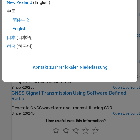
GPS Waveform Generation
New Zealand
(English)
Generate a complex baseband GPS waveform.
中国
Open Live Script
GPS L1C Waveform Generation
简体中文
English
Generate a GPS L1C waveform.
Open Live Script
日本
(日本語)
NavIC Waveform Generation
한국
(한국어)
Generate NavIC SPS data and complex baseband NavIC
waveform.
Open Live Script
Galileo Waveform Generation
Kontakt zu Ihrer lokalen Niederlassung
Generate Galileo F/NAV and I/NAV data, ranging codes, and E1/E5
complex baseband waveforms.
Since R2025a
Open Live Script
GNSS Signal Transmission Using Software-Defined
Radio
Generate GNSS waveform and transmit it using SDR.
Since R2024b
Open Live Script
How useful was this information?