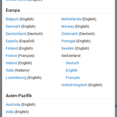
must have at least one of these blocks.
Europa
Block Name
Block Icon
Belgium
(English)
Netherlands
(English)
To Workspace
block
Denmark
(English)
Norway
(English)
Deutschland
(Deutsch)
Österreich
(Deutsch)
España
(Español)
Portugal
(English)
Scope
block
Finland
(English)
Sweden
(English)
France
(Français)
Switzerland
Ireland
(English)
Deutsch
Italia
(Italiano)
English
Outport
block
Luxembourg
(English)
Français
United Kingdom
(English)
Asien-Pazifik
Australia
(English)
Step 1 of 5 in
Log Signals on an SD Card
India
(English)
1