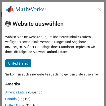
Weiter zum Inhalt
MATLAB Hilfe-Center
Umschaltung für Off-Canvas-Navigation
Website auswählen
Hauptinhalt
Startseite der Dokumentation
Prerequisites for Logging Signals
Code Generation
Wählen Sie eine Website aus, um übersetzte Inhalte (sofern
verfügbar) sowie lokale Veranstaltungen und Angebote
Simulink Coder
Step 1 of 5 in
Log Signals on an SD Card
anzuzeigen. Auf der Grundlage Ihres Standorts empfehlen wir
Deployment, Integration, and Supported
Ihnen die folgende Auswahl:
United States
.
Hardware
1
Simulink Coder Supported Hardware
United States
2
VEX EDR V5 Robot Brain
3
Modeling
Sie können auch eine Website aus der folgenden Liste auswählen:
Prerequisites for Logging Signals
Amerika
Before starting to log signals:
América Latina
(Español)
®
Connect the VEX
EDR V5 Robot Brain to the host computer.
Canada
(English)
®
Create or open a Simulink
model. To log signals, the model
United States
(English)