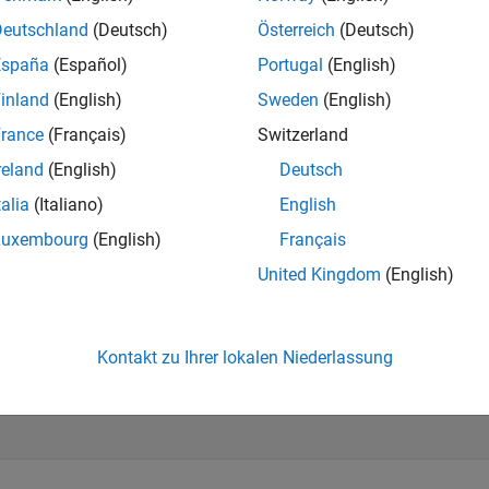
Deutschland
(Deutsch)
Österreich
(Deutsch)
mples
España
(Español)
Portugal
(English)
e all
inland
(English)
Sweden
(English)
rance
(Français)
Switzerland
ead Digital Pin
reland
(English)
Deutsch
talia
(Italiano)
English
te a connection to BBC micro:bit board and read digital pin P5.
Luxembourg
(English)
Français
United Kingdom
(English)
crobitObj = microbit(
'COM3'
);

5 = readDigitalPin(microbitObj,
'P5'
)
Kontakt zu Ihrer lokalen Niederlassung
 =
