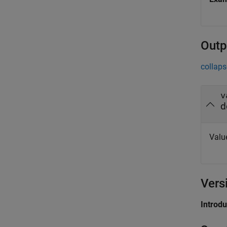
Outp
collaps
v
d
Value
Vers
Introd