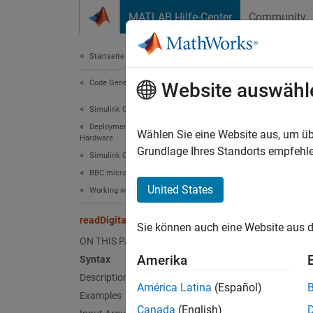
Weiter zum Inhalt
MATLAB Hilfe-Center
Community
Document
Startseite der Dokumentation
Code Generation
read
Website auswähl
Simulink Coder
Deployment, Integration, and Supported
Read da
Wählen Sie eine Website aus, um üb
Hardware
Grundlage Ihres Standorts empfehle
Simulink Coder Supported Hardware
collaps
BBC micro:bit
Synt
United States
Working with MATLAB Functions
value 
readDigitalPin
Sie können auch eine Website aus d
Desc
ON THIS PAGE
Amerika
Syntax
= 
value
Description
microbi
América Latina
(Español)
Examples
Canada
(English)
exampl