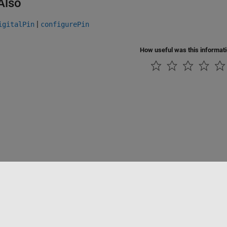
Also
|
igitalPin
configurePin
How useful was this informat
Datendiebstahl verhindern
Status von Anwendungen
Kontakt