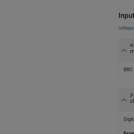
Inpu
collaps
m
m
BBC 
p
c
Digit
Exa