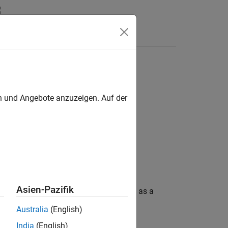
Apps
Videos
Answers
en und Angebote anzuzeigen. Auf der
Asien-Pazifik
in on the BBC mico:bit board, specified as a
Australia
(English)
India
(English)