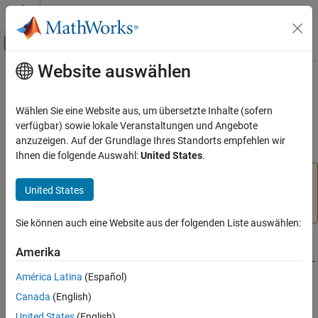
Weiter zum Inhalt
MATLAB Hilfe-Center
Umschaltung für Off-Canvas-Navigation
Website auswählen
Hauptinhalt
Startseite der Dokumentation
UDP Send
Code Generation
Wählen Sie eine Website aus, um übersetzte Inhalte (sofern
Send UDP message to UDP host
verfügbar) sowie lokale Veranstaltungen und Angebote
Simulink Coder
anzuzeigen. Auf der Grundlage Ihres Standorts empfehlen wir
Deployment, Integration, and Supported
expand all in page
Ihnen die folgende Auswahl:
United States
.
Hardware
Simulink Coder Supported Hardware
Add-On Required:
This feature requires the
Simulink
United States
Coder Support Package for NXP FRDM-K64F Board
add-
NXP FRDM-K64F Board
on.
Modeling
Sie können auch eine Website aus der folgenden Liste auswählen:
UDP Send
Libraries:
Amerika
ON THIS PAGE
Simulink Coder Support Package for NXP FRDM-
K64F Board
América Latina
(Español)
Compatibility
Description
Canada
(English)
Description
Ports
United States
(English)