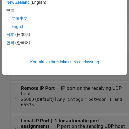
Port_1
—
Send UDP messages to another UDP
New Zealand
(English)
host
中国
vector
简体中文
English
Parameters
日本
(日本語)
expand all
한국
(한국어)
Remote IP address (255.255.255.255 for
broadcast)
—
IP address of the receiving UDP
Kontakt zu Ihrer lokalen Niederlassung
host
(default)
192.168.1.2
Remote IP Port
—
IP port on the receiving UDP
host
(default) |
25000
Any integer between 1 and
65535
Local IP Port (-1 for automatic port
assignment)
—
IP port on the sending UDP host