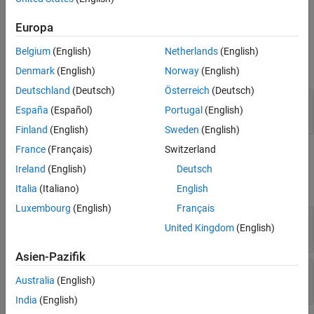
example
See Also
Europa
Input Arguments
Belgium
(English)
Netherlands
(English)
expand all
Denmark
(English)
Norway
(English)
Deutschland
(Deutsch)
Österreich
(Deutsch)
—
Web view document
wvdoc
España
(Español)
Portugal
(English)
object
slreportgen.webview.WebViewDocument
Finland
(English)
Sweden
(English)
France
(Français)
Switzerland
Output Arguments
Ireland
(English)
Deutsch
expand all
Italia
(Italiano)
English
Luxembourg
(English)
Français
— Subsystem paths
paths
United Kingdom
(English)
cell array of character vectors
Asien-Pazifik
— Subsystem handles
handles
Australia
(English)
array of character vectors
India
(English)