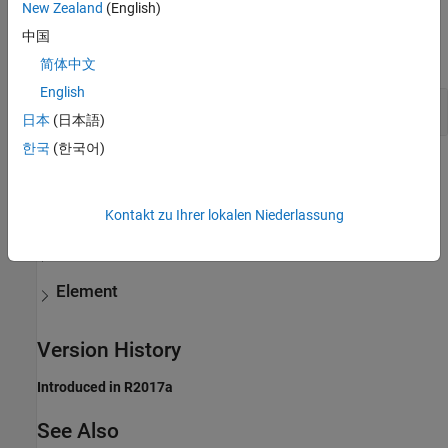
New Zealand
(English)
Examples
中国
expand all
简体中文
English
Get Simulink Subsystems Paths and Handles
日本
(日本語)
한국
(한국어)
More About
expand all
Kontakt zu Ihrer lokalen Niederlassung
Diagram
Element
Version History
Introduced in R2017a
See Also