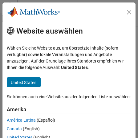
Weiter zum Inhalt
MATLAB Hilfe-Center
Umschaltung für Off-Canvas-Navigation
Website auswählen
Hauptinhalt
Startseite der Dokumentation
getExportSimulinkSubSystems
Reporting and Database Access
Wählen Sie eine Website aus, um übersetzte Inhalte (sofern
Class:
slreportgen.webview.WebViewDocument
verfügbar) sowie lokale Veranstaltungen und Angebote
Simulink Report Generator
Namespace:
slreportgen.webview
anzuzeigen. Auf der Grundlage Ihres Standorts empfehlen wir
Create Model Web Views
Ihnen die folgende Auswahl:
United States
.
Subsystem paths and handles to export
getExportSimulinkSubSystems
United States
ON THIS PAGE
expand all in page
Syntax
Syntax
Sie können auch eine Website aus der folgenden Liste auswählen:
Description
[paths,handles] = getExportSimulinkSubSystems(wvdoc)
Input Arguments
Amerika
Description
Output Arguments
América Latina
(Español)
Examples
[
,
] = getExportSimulinkSubSystems(
)
paths
handles
wvdoc
Canada
(English)
returns a cell array of subsystem paths and handles to export.
More About
Version History
United States
(English)