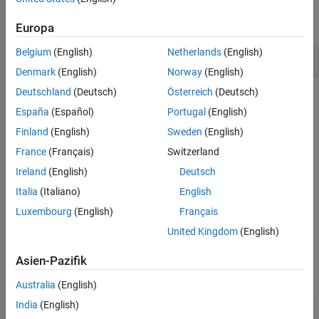
See Also
collapse all
Europa
Belgium
(English)
Netherlands
(English)
Check If Object Is a Truth Table
Denmark
(English)
Norway
(English)
Deutschland
(Deutsch)
Österreich
(Deutsch)
openExample(
"sf_climate_control"
);

España
(Español)
Portugal
(English)
tf = slreportgen.utils.isTruthTable
...
   (
"sf_climate_control/ClimateController"
)
Finland
(English)
Sweden
(English)
France
(Français)
Switzerland
tf =

Ireland
(English)
Deutsch
Italia
(Italiano)
English
  logical

Luxembourg
(English)
Français
   1
United Kingdom
(English)
In this case, the
block in the
ClimateController
Asien-Pazifik
model is a Truth Table block.
sf_climate_control
Australia
(English)
India
(English)