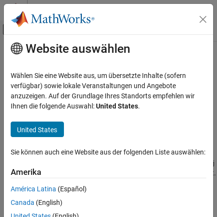
Weiter zum Inhalt
MATLAB Hilfe-Center
Umschaltung für Off-Canvas-Navigation
Website auswählen
Hauptinhalt
Startseite der Dokumentation
slreportgen.utils.isTruthTable
Reporting and Database Access
Wählen Sie eine Website aus, um übersetzte Inhalte (sofern
Check if object is Truth Table
verfügbar) sowie lokale Veranstaltungen und Angebote
Simulink Report Generator
anzuzeigen. Auf der Grundlage Ihres Standorts empfehlen wir
Create Report Programs
collapse all in page
Ihnen die folgende Auswahl:
United States
.
Utilities
Syntax
United States
slreportgen.utils.isTruthTable
tf = slreportgen.utils.isTruthTable(obj)
Description
ON THIS PAGE
Sie können auch eine Website aus der folgenden Liste auswählen:
Syntax
tests if the input
= slreportgen.utils.isTruthTable(
)
obj
tf
obj
Description
Amerika
®
®
is a Simulink
Truth Table block or a Stateflow
Truth Table object.
Examples
América Latina
(Español)
Input Arguments
example
Canada
(English)
Output Arguments
Examples
Version History
United States
(English)