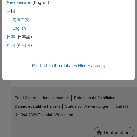
New Zealand
(English)
Automatically Number Document Content
中国
Add automatic numbering to a report.
简体中文
English
What Are Reporters?
Get an overview of reporters and how to use them, and an
日本
(日本語)
overview of Report and DOM APIs.
한국
(한국어)
How useful was this information?
Kontakt zu Ihrer lokalen Niederlassung
Trust Center
Handelsmarken
Datenschutz-Richtlinien
Datendiebstahl verhindern
Status von Anwendungen
Kontakt
© 1994-2026 The MathWorks, Inc.
Website auswählen
Deutschland