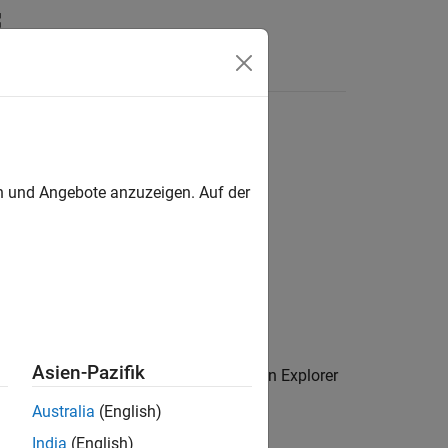
Answers
en und Angebote anzuzeigen. Auf der
Asien-Pazifik
. Use this function to open the Add-on Explorer
Australia
(English)
India
(English)