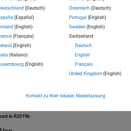
Deutschland
(Deutsch)
Österreich
(Deutsch)
mples
España
(Español)
Portugal
(English)
e all
inland
(English)
Sweden
(English)
rance
(Français)
Switzerland
nstall Add-ons for ROS Toolbox
reland
(English)
Deutsch
talia
(Italiano)
English
Luxembourg
(English)
Français
United Kingdom
(English)
sAddons
Kontakt zu Ihrer lokalen Niederlassung
ion History
uced in R2019b