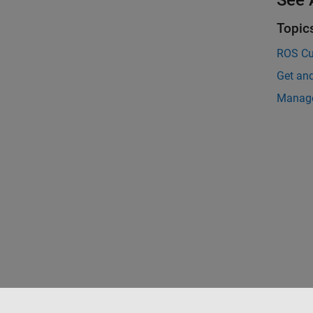
See 
Topic
ROS Cu
Get an
Manag