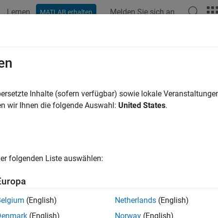
Lernen
Melden Sie sich an
MATLAB erhalten
ation
Examples
Functions
Blocks
Apps
Videos
Addons
en
 add-ons for ROS
ersetzte Inhalte (sofern verfügbar) sowie lokale Veranstaltung
n wir Ihnen die folgende Auswahl:
United States
.
e all in page
ax
ons
er folgenden Liste auswählen:
ription
Europa
allows you to download and install add-ons for ROS Toolbox™
ons
se the available add-ons.
Belgium
(English)
Netherlands
(English)
Denmark
(English)
Norway
(English)
e