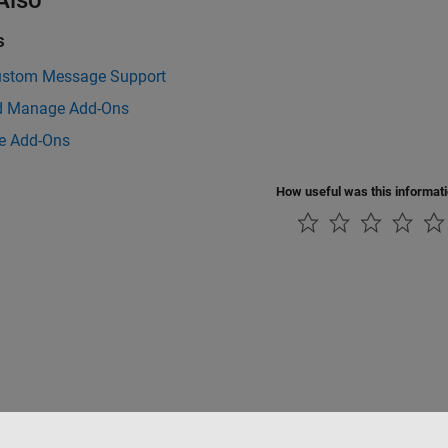
Also
s
stom Message Support
d Manage Add-Ons
e Add-Ons
How useful was this informat