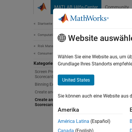
Weiter zum Inhalt
MATLAB Hilfe-Center
Community
Document
Startseite der Dokumentation
Computational Finance
Cre
Website auswähl
Risk Management Toolbox
Consumer Credit Risk
Creatin
Wählen Sie eine Website aus, um üb
Kategorie
Toolbo
Grundlage Ihres Standorts empfehle
Tools f
Screen Predictors for Credit
Scorecards
United States
Binning Explorer for Credit Scorecards
For inf
Create and Analyze Credit Scorecards
Sie können auch eine Website aus d
Obje
Create and Analyze Compact Credit
Scorecards
Amerika
comp
América Latina
(Español)
Func
Canada
(English)