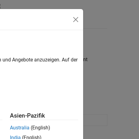
recards
ability of default using Risk Management
en und Angebote anzuzeigen. Auf der
lbox™.
recards
.
Asien-Pazifik
ject for a credit scorecard model
Australia
(English)
India
(English)