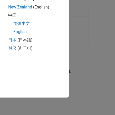
New Zealand
(English)
object
tCreditScorecard
中国
object
ompactCreditScorecard
简体中文
object
mpactCreditScorecard
English
odel
日本
(日本語)
한국
(한국어)
object from a
object.
d
creditscorecard
ion?